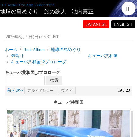
THE WORLD ISLAND EXPEDITION
地球の島めぐり 旅の鉄人 池内嘉正
JAPANESE
ENGLISH
2026年8月 9日(日) 05:31 JST
ホーム
Root Album
地球の島めぐり
36島目 キューバ共和国
キューバ共和国_2プロローグ
キューバ共和国_2プロローグ
前へ
次へ
19 / 20
スライドショー
ワイド
キューバ共和国