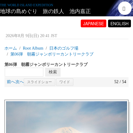
THE WORLD ISLAND EXPEDITION
地球の島めぐり 旅の鉄人 池内嘉正
JAPANESE
ENGLISH
2026年8月 9日(日) 20:41 JST
ホーム
Root Album
日本のゴルフ場
第06弾 朝霧ジャンボリーカントリークラブ
第06弾 朝霧ジャンボリーカントリークラブ
前へ
次へ
52 / 54
スライドショー
ワイド