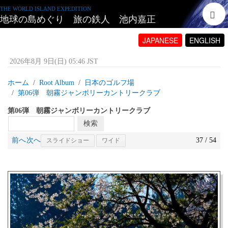
THE WORLD ISLAND EXPEDITION
地球の島めぐり 旅の鉄人 池内嘉正
JAPANESE
ENGLISH
2026年8月 9日(日) 05:46 JST
ホーム
Root Album
日本のゴルフ場
第06弾 朝霧ジャンボリーカントリークラブ
第06弾 朝霧ジャンボリーカントリークラブ
前へ
次へ
37 / 54
スライドショー
ワイド