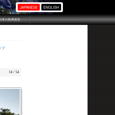
JAPANESE
ENGLISH
日本の島再発見
ラブ
14 / 54