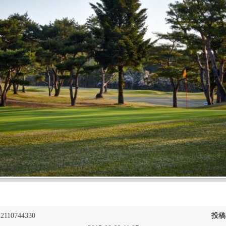
2110744330
投稿