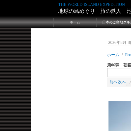
THE WORLD ISLAND EXPEDITION
地球の島めぐり 旅の鉄人 
ホーム
日本のご島地グル
2026年8月 8日
ホーム
Ro
第06弾 朝
前へ
次へ