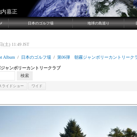
池内嘉正
メ
日本のゴルフ場
地球の島巡り
(土) 11:49 JST
ot Album
日本のゴルフ場
第06弾 朝霧ジャンボリーカントリーク
霧ジャンボリーカントリークラブ
スライドショー
ワイド