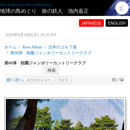
THE WORLD ISLAND EXPEDITION
地球の島めぐり 旅の鉄人 池内嘉正
JAPANESE
ENGLISH
2026年8月10日(月) 19:10 JST
ホーム
Root Album
日本のゴルフ場
第06弾 朝霧ジャンボリーカントリークラブ
第06弾 朝霧ジャンボリーカントリークラブ
前へ
次へ
35 / 54
スライドショー
ワイド