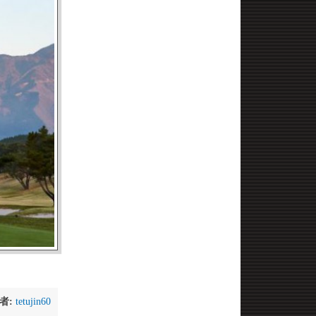
者:
tetujin60