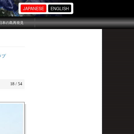
JAPANESE
ENGLISH
日本の島再発見
ラブ
18 / 54