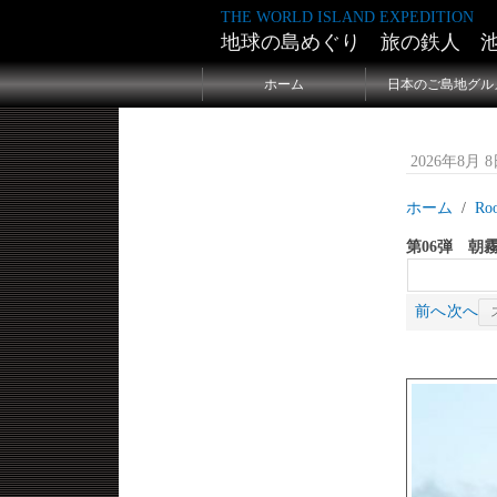
THE WORLD ISLAND EXPEDITION
地球の島めぐり 旅の鉄人 
ホーム
日本のご島地グル
2026年8月 8日
ホーム
Ro
第06弾 朝
前へ
次へ