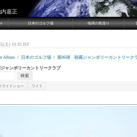
池内嘉正
メ
日本のゴルフ場
地球の島巡り
(土) 19:35 JST
ot Album
日本のゴルフ場
第06弾 朝霧ジャンボリーカントリーク
霧ジャンボリーカントリークラブ
スライドショー
ワイド