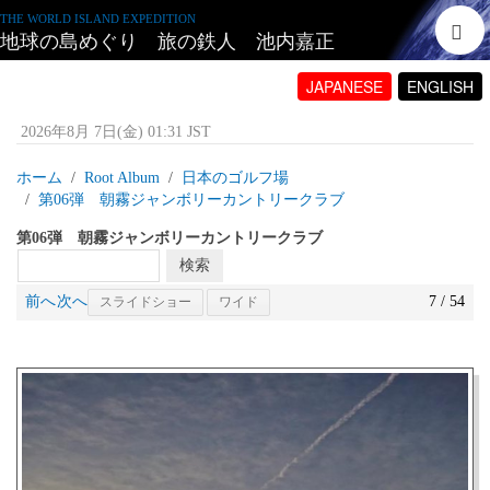
THE WORLD ISLAND EXPEDITION
地球の島めぐり 旅の鉄人 池内嘉正
JAPANESE
ENGLISH
2026年8月 7日(金) 01:31 JST
ホーム
Root Album
日本のゴルフ場
第06弾 朝霧ジャンボリーカントリークラブ
第06弾 朝霧ジャンボリーカントリークラブ
前へ
次へ
7 / 54
スライドショー
ワイド