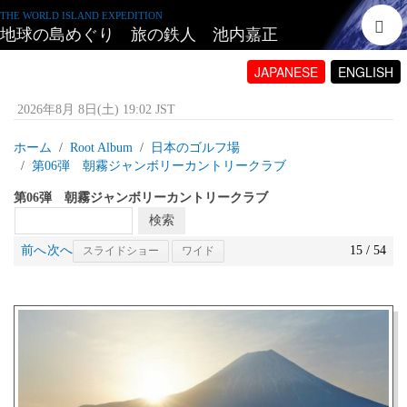
THE WORLD ISLAND EXPEDITION
地球の島めぐり 旅の鉄人 池内嘉正
JAPANESE
ENGLISH
2026年8月 8日(土) 19:02 JST
ホーム
Root Album
日本のゴルフ場
第06弾 朝霧ジャンボリーカントリークラブ
第06弾 朝霧ジャンボリーカントリークラブ
前へ
次へ
15 / 54
スライドショー
ワイド