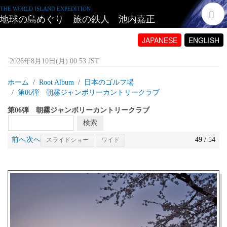
THE WORLD ISLAND EXPEDITION
地球の島めぐり 旅の鉄人 池内嘉正
JAPANESE
ENGLISH
2026年8月10日(月) 00:53 JST
ホーム
Root Album
日本のゴルフ場
第06弾 朝霧ジャンボリーカントリークラブ
第06弾 朝霧ジャンボリーカントリークラブ
前へ
次へ
49 / 54
スライドショー
ワイド