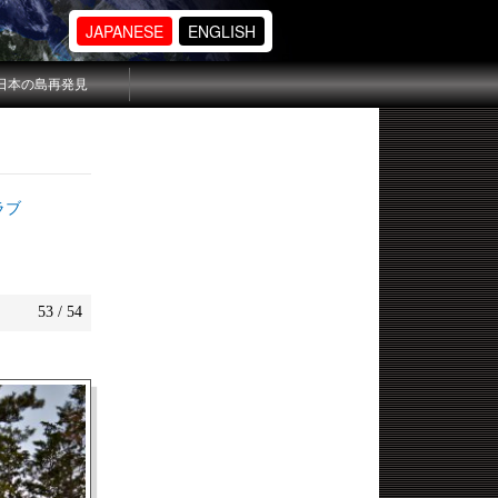
JAPANESE
ENGLISH
日本の島再発見
ラブ
53 / 54