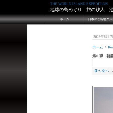
THE WORLD ISLAND EXPEDITION
地球の島めぐり 旅の鉄人 
ホーム
日本のご島地グル
2026年8月 7日
ホーム
Ro
第06弾 朝
前へ
次へ