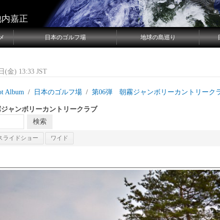
池内嘉正
メ
日本のゴルフ場
地球の島巡り
(金) 13:33 JST
ot Album
日本のゴルフ場
第06弾 朝霧ジャンボリーカントリーク
霧ジャンボリーカントリークラブ
スライドショー
ワイド