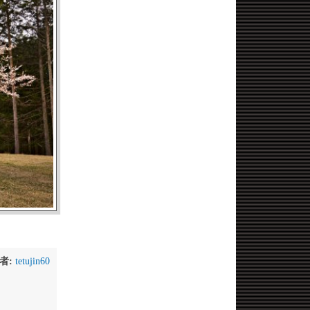
者:
tetujin60