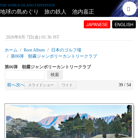
THE WORLD ISLAND EXPEDITION
地球の島めぐり 旅の鉄人 池内嘉正
JAPANESE
ENGLISH
2026年8月 7日(金) 01:36 JST
ホーム
Root Album
日本のゴルフ場
第06弾 朝霧ジャンボリーカントリークラブ
第06弾 朝霧ジャンボリーカントリークラブ
前へ
次へ
39 / 54
スライドショー
ワイド