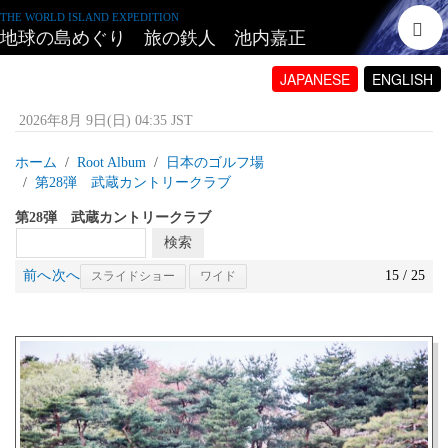
THE WORLD ISLAND EXPEDITION
地球の島めぐり 旅の鉄人 池内嘉正
JAPANESE
ENGLISH
2026年8月 9日(日) 04:35 JST
ホーム
Root Album
日本のゴルフ場
第28弾 武蔵カントリークラブ
第28弾 武蔵カントリークラブ
前へ
次へ
15 / 25
スライドショー
ワイド