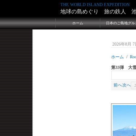
THE WORLD ISLAND EXPEDITION
地球の島めぐり 旅の鉄人 
ホーム
日本のご島地グル
2026年8月 7日
ホーム
Ro
第33弾 大
前へ
次へ