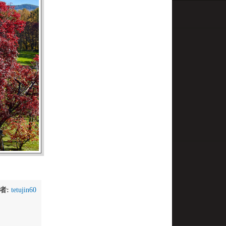
者:
tetujin60