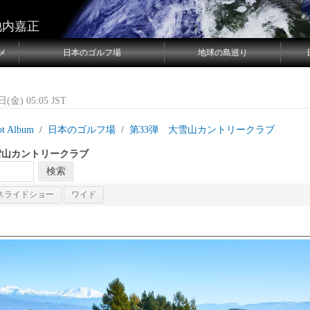
池内嘉正
メ
日本のゴルフ場
地球の島巡り
(金) 05:05 JST
ot Album
日本のゴルフ場
第33弾 大雪山カントリークラブ
雪山カントリークラブ
スライドショー
ワイド