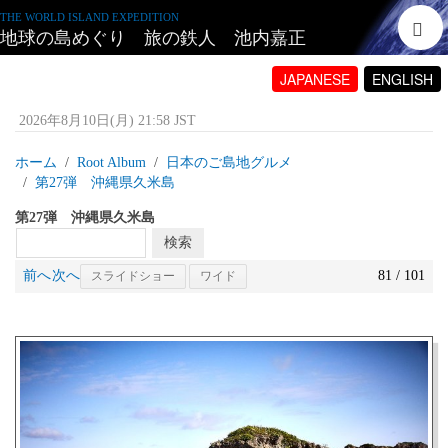
THE WORLD ISLAND EXPEDITION
地球の島めぐり 旅の鉄人 池内嘉正
JAPANESE
ENGLISH
2026年8月10日(月) 21:58 JST
ホーム
Root Album
日本のご島地グルメ
第27弾 沖縄県久米島
第27弾 沖縄県久米島
前へ
次へ
81 / 101
スライドショー
ワイド