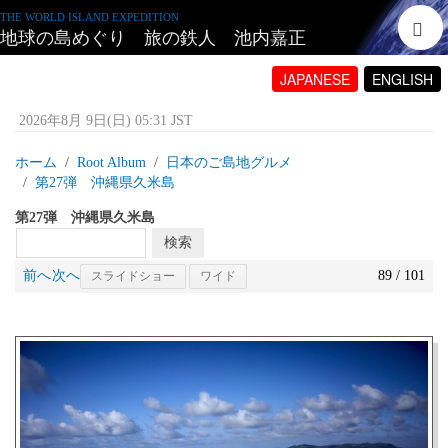
THE WORLD ISLAND EXPEDITION
地球の島めぐり 旅の鉄人 池内嘉正
JAPANESE
ENGLISH
2026年8月 9日(日) 05:31 JST
ホーム
Root Album
日本のご島地グルメ
第27弾 沖縄県久米島
第27弾 沖縄県久米島
前へ
次へ
89 / 101
スライドショー
ワイド