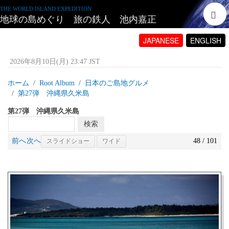
THE WORLD ISLAND EXPEDITION
地球の島めぐり 旅の鉄人 池内嘉正
JAPANESE
ENGLISH
2026年8月10日(月) 23:47 JST
ホーム
Root Album
日本のご島地グルメ
第27弾 沖縄県久米島
第27弾 沖縄県久米島
前へ
次へ
48 / 101
スライドショー
ワイド