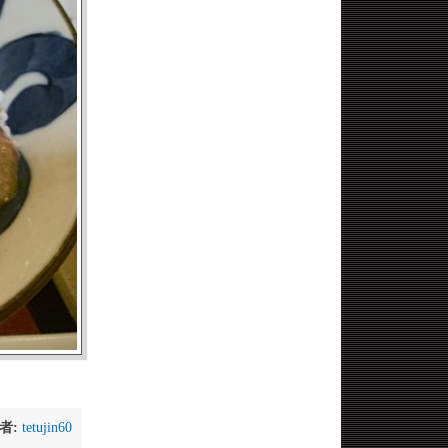
者:
tetujin60