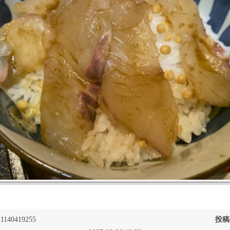
1140419255
投稿