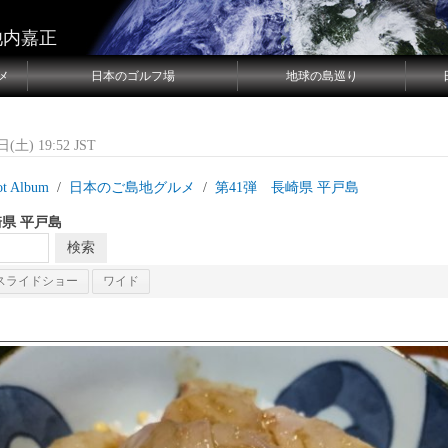
池内嘉正
メ
日本のゴルフ場
地球の島巡り
(土) 19:52 JST
ot Album
日本のご島地グルメ
第41弾 長崎県 平戸島
崎県 平戸島
スライドショー
ワイド