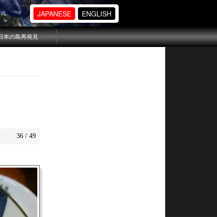
JAPANESE
ENGLISH
日本の島再発見
36 / 49