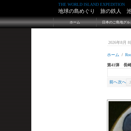
THE WORLD ISLAND EXPEDITION
地球の島めぐり 旅の鉄人 
ホーム
日本のご島地グル
2026年8月 8日
ホーム
Ro
第41弾 長
前へ
次へ