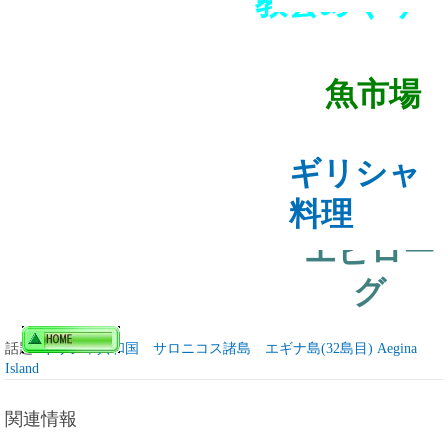
教会めぐり
魚市場
ギリシャ
料理
エピロー
グ
話題:
ギリシャ共和国 サロニコス諸島 エギナ島(32島目) Aegina
Island
関連情報