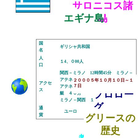
サロニコス諸
エギナ島
島
国
ギリシャ共和国
名
人
１4、０00人
口
関西－ミラノ 12時間45分 ミラノ－
アテネ２時間30分
２０００５年１０月１０日～１
アクセ
７日
アテネ・ピレウス港－エギナ島 高速
ス
プロロー
艇 ４０分
ミラノ－関西 １１時間４０分
グ
通
ユーロ
貨
グリースの
歴史