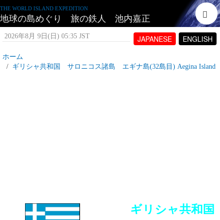
THE WORLD ISLAND EXPEDITION
地球の島めぐり 旅の鉄人 池内嘉正
2026年8月 9日(日) 05:35 JST
JAPANESE
ENGLISH
ホーム
ギリシャ共和国 サロニコス諸島 エギナ島(32島目) Aegina Island
ギリシャ共和国 エギナ島とは
2007年7月 9日(月) 16:03 JST
投稿者:
tetujin60
表示回数 13,379
ギリシャ共和国