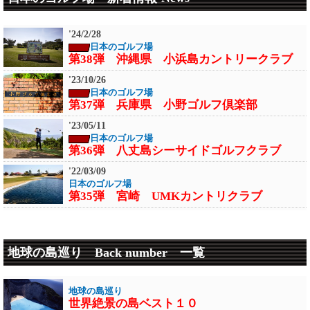
第46弾ご島地グルメ 香川県 豊島 蔵を
改造した外国人オーナーのレストラン
'24/2/28
'26/03/21
日本のゴルフ場
日本のご島地グルメ
第38弾 沖縄県 小浜島カントリークラブ
第45弾ご島地グルメ 香川県 直島 美術
館の中にあるホテルのレストラン
'23/10/26
日本のゴルフ場
'26/03/13
第37弾 兵庫県 小野ゴルフ倶楽部
日本のご島地グルメ
第44弾ご島地グルメ 兵庫県 家島 渡
'23/05/11
蟹・坊勢鯖・穴子
日本のゴルフ場
第36弾 八丈島シーサイドゴルフクラブ
'26/01/29
日本のご島地グルメ
'22/03/09
第43弾ご島地グルメ 広島県 宮島 牡
日本のゴルフ場
蠣・穴子
第35弾 宮崎 UMKカントリクラブ
'25/11/05
'21/04/15
日本のご島地グルメ
日本のゴルフ場
第42弾北海道 奥尻島 ウニ丼 生うに 塩ウニ
第34弾 宮崎カントリークラブ
地球の島巡り Back number 一覧
'25/03/26-27
'20/10/29
日本のご島地グルメ
日本のゴルフ場
第41弾 長崎県 平戸島 ひらめ・ちゃんぽ
第33弾 大雪山カントリークラブ
ん・平戸牛
地球の島巡り
世界絶景の島ベスト１０
'20/08/01