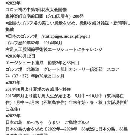
クラブ
■2022年
'2008
地球の島巡り
コロナ禍の中第3回花火大会開催
'22/02/08
・'15/07/01
58島目 2008年9月 イタリア共和国 ベネチア
日本のご島地グルメ
東神楽町自宅前田圃（穴山氏所有）200発
日本のゴルフ場
第3弾 黒島 ヤシガニそば
第4弾 北海道 フォレスト旭川カントリー
■全国のゴルフ場の美しい風景を求め、撮影を続け雑誌・新聞等に
'2008
クラブ
掲載
地球の島巡り
'25/02/09
57島目 2008年9月 イギリス アイラ島
■日本のゴルフ場 /staticpages/index.php/golf
・'15/06/01
日本のご島地グルメ
日本のゴルフ場
ゴルフ歴59年62年 2014年6月
第2弾 沖縄県石垣島 ヴィーガン対応café
'2008
第3弾 兵庫県 ザ・サイプレスゴルフクラ
右足人工股関節手術後エージシュートにチャレンジ
地球の島巡り
ブ
56島目 2008年7月 ロシア連邦 北方四島
■2016年8月12日
'2/25
日本のご島地グルメ
・'15/05/02
エージシュート達成 術後2年と33日目
第2弾 沖縄県石垣島 石垣牛編
'2008
日本のゴルフ場
ゴルフ場 北海道 グレート旭川カントリー倶楽部 スコア
地球の島巡り
第2弾 大雪山カントリークラブ
74（37・37）年齢76歳と11ヶ月
55島目 2008年6月 韓国 鬱陵島
'22/02
・'15/03/10
■2021年
日本のご島地グルメ
'2008
第2弾 沖縄県石垣島 八重山そばランキング
日本のゴルフ場
2014年8月より夏場のみ旭川へ移住
第1弾 新潟 妙高サンシャインゴルフクラ
地球の島巡り
2015年5月より渡り鳥人生が始まる 5月中〜10月中（東神楽在
54島目 2008年4月 タイ王国 サムイ島
'22/01/15
ブ
住）1月中〜2月末（石垣島在住）年末年始・春・秋（大阪現住所
(Thailand KoH SAMUI)
日本のご島地グルメ
第1弾 島根県隠岐島 松葉蟹
に在住）
'2008
■2022年
地球の島巡り
日本の島 めっちゃ うまい ご島地グルメ
53島目 2008年4月 タイ王国 ナン･ユアン
島・タオ島(Koh Tao&Koh NargYuan)
日本の島の食を求めて2022年―2028年 88歳迄に日本の島、88島