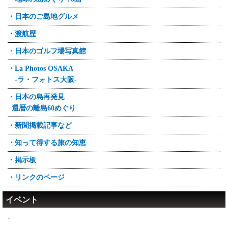
日本のゴルフ場
'24/4/16
第25弾 愛知県 三好カントリー倶楽部 東
・日本のご島地グルメ
日本のご島地グルメ
コース
第28弾 広島県向島 お好み焼
'2012
詳しくはここをクリック
・渡航歴
地球の島巡り
'17/04/01
78島目 2012年6月 スペイン カナリア諸
'24/1/30～2/1
・日本のゴルフ場写真館
日本のゴルフ場
島 ラ・パルマ島 (La Palma)
日本のご島地グルメ
第24弾 沖縄 ザ・サザンリンクスゴルフ
第27弾 沖縄県久米島 車海老
・La Photos OSAKA
'2012
クラブ
-ラ・フォトス大阪-
地球の島巡り
詳しくはここをクリック
'24/1/12～13
77島目 2012年5月 スペイン カナリア諸
日本のご島地グルメ
・日本の島再発見
島 グラン・カナリア島 (Gran Canaria)
'17/02/01
第26弾 愛知県佐久島 ナマコ
日本のゴルフ場
還暦の離島60めぐり
'2012
第23弾 名神八日市カントリー倶楽部
'24/1/11～12
地球の島巡り
・新聞掲載記事など
詳しくはここをクリック
日本のご島地グルメ
76島目 2012年5月 スペイン カナリア諸
第25弾 愛知県日間賀島 タコ
島 ラ・ゴメラ島 (La Gomera)
'16/12/01
・知って得する旅の知恵
日本のゴルフ場
'2012
'23/11/10～12
第47回PGCツアーオープントーナメントを
・掲示板
地球の島巡り
日本のご島地グルメ
開催
75島目 2012年5月 スペイン カナリア諸島 テ
第24弾 長崎県対馬 アナゴ
・リンクのページ
東大阪ゴルフセンターチャレンジカップ
ネリフェ島 (Tenerife)
災害復興支援大会
'23/11/8～10
イベント
'2011
日本のご島地グルメ
'16/11/01
地球の島巡り
第23弾 長崎県壱岐島 クエとふぐ
日本のゴルフ場
74島目 2011年2月 ノルウェイ ロフォーテ
-
第22弾 苫小牧 樽前カントリークラブ
ン諸島 (Norway)