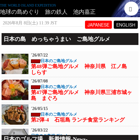
THE WORLD ISLAND EXPEDITION
地球の島めぐり 旅の鉄人 池内嘉正
2026年8月 8日(土) 11:39 JST
JAPANESE
ENGLISH
日本の島 めっちゃうまい ご島地グルメ
'26/07/22
日本のご島地グルメ
第48弾ご島地グルメ 神奈川県 江ノ島
しらす
'26/07/08
日本のご島地グルメ
第47弾ご島地グルメ 神奈川県三浦市城ヶ
島 まぐろ
'26/05/15
日本のご島地グルメ
第2弾-4 石垣島 ランチ食堂ランキング
'26/03/22
日本のご島地グルメ
日本のゴルフ場 新着情報-News-