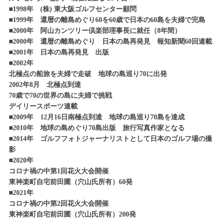
・'15/12/24
64島目 2009年5月 イタリア サンピエトロ島
日本のゴルフ場
■1998年 (株) 東大阪ゴルフセンター顧問
（S.Pietro）
'22/03/29
第11弾 東広野ゴルフ倶楽部
■1999年 還暦の離島めぐり60を60歳で日本の60島を夫婦で完島
日本のご島地グルメ
'2009
■2000年 阿山カンツリー倶楽部理事長に就任（8年間）
第9弾 広島県江田島 カキフライ
・'15/12/01
地球の島巡り
63島目 2009年4月 ベトナム フーコック島
日本のゴルフ場
■2000年 還暦の離島めぐり 日本の島再発見 報知新聞60回連載
第10弾 小樽カントリー倶楽部
（Phu Quoc）
'22/03/28
■2001年 日本の島再発見 出版
日本のご島地グルメ
■2002年
・'15/11/15
'2009
第8弾 山口県周防大島 みかん鍋
日本のゴルフ場
地球の島巡り
北極点の船旅を夫婦で走破 地球の島巡り70に出発
第9弾 札幌 早来カントリー倶楽部
62島目 2009年3月 オランダ領 セントマーチ
2002年8月 北極点到達
'22/02/28
ン島（Saint Martin）
70歳で70の世界の島に夫婦で挑戦
日本のご島地グルメ
・'15/11/01
第7弾 与那国島 ヤシガニの姿蒸し
'2009
日本のゴルフ場
デイリースポーツ連載
第8弾 福島 ボナリ高原ゴルフクラブ
地球の島巡り
■2009年 12月16日南極点到達 地球の島巡り70島を達成
61島目 2009年1月 メキシコ イスラ・ムヘー
'22/02/27
■2010年 地球の島めぐり70島出版 旅行写真作家となる
・'15/10/01
レス島（Mexico）
日本のご島地グルメ
日本のゴルフ場
■2014年 ゴルフフォトジャーナリストとして日本のゴルフ場の撮
第6弾 西表島 ガサミパスタ
第7弾 北海道オープンゴルフ選手権観戦記
'2008
影
地球の島巡り
■2020年
'22/02/25
60島目 2008年11月 チリ共和国 イースター
・'15/09/01
日本のご島地グルメ
コロナ禍の中第1回花火大会開催
島（Easter Island）
日本のゴルフ場
第5弾 小浜島 チューリップそば
第6弾 朝霧ジャンボリーカントリークラブ
東神楽町自宅前田圃（穴山氏所有）60発
'2008
■2021年
・'15/08/01
地球の島巡り
'22/02/18
コロナ禍の中第2回花火大会開催
日本のゴルフ場
59島目 2008年11月 フランス領 タヒチ
日本のご島地グルメ
東神楽町自宅前田圃（穴山氏所有）200発
第5弾 北海道 北海道 クラシックゴルフ
第4弾 竹富島 竹富そば