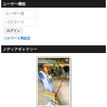
'23/5/8～12
ユーザー機能
・'16/10/01
日本のご島地グルメ
'2010
日本のゴルフ場
第22弾 東京都八丈島 島寿司
地球の島巡り
第21弾 北海道 アンビックス函館倶楽部
73島目 2010年12月 ハワイ州 オワフ島
'23/4/26～29
（Oahu）
・'16/09/01
日本のご島地グルメ
日本のゴルフ場
第21弾 香川県小豆島 醤料理
'2010
第20弾 山梨県 富士桜カントリー倶楽部
地球の島巡り
ログイン
72島目 2010年10月 モルディブ共和国 モル
'23/3/20
・'16/08/01
ディブ（Malives）
日本のご島地グルメ
パスワード再設定
日本のゴルフ場
第20弾 兵庫県淡路島 ３年とらふぐ
第19弾 北海道 室蘭ゴルフ倶楽部
'2010
メディアギャラリー
'23/3/10
地球の島巡り
・'16/07/01
71島目 2010年5月 マルタ島・ゴゾ島・コミ
日本のご島地グルメ
日本のゴルフ場
第19弾 静岡県初島 海鮮丼
ノ島（Malta）
第18弾 山梨県 鳴沢ゴルフ倶楽部
'2009
'23/1/30
・'16/06/01
地球の島巡り
日本のご島地グルメ
日本のゴルフ場
地球の島めぐり エピローグ
第18弾 沖縄県伊良部島 海ぶどう
第17弾 奈良県 万寿ゴルフクラブ
'2009
・'16/05/01
'23/1/27
地球の島巡り
第36回PGCツアーオープントーナメント
日本のご島地グルメ
70島目 2009年11月 南極の島々
東大阪ゴルフセンターチャレンジカップ
第17弾 沖縄県宮古島 ヤギのさしみ
（Antarctica）
熊本地震被災地復興支援大会が新聞に掲載されま
'2009
した。
'22/12/24
地球の島巡り
日本のご島地グルメ