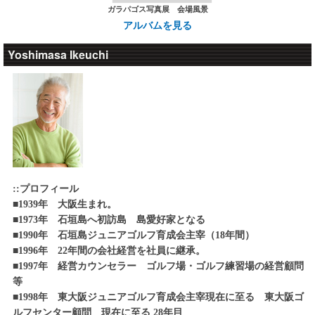
69島目 2009年10月 オーストラリア グレー
第16弾 三重県答志島 伊勢海老
ガラパゴス写真展 会場風景
・'16/05/01
トバリアリーフの島々（Great Barier
日本のゴルフ場
アルバムを見る
Reef）
'22/10/30
第16弾 兵庫 チェリーヒルズゴルフクラ
日本のご島地グルメ
ブ
Yoshimasa Ikeuchi
'2009
第15弾 東京都伊豆大島 キンメ鯛
地球の島巡り
・'16/04/25
68島目 2009年10月 オーストラリア フレー
第36回PGCツアーオープントーナメント
'22/06/27
ザー島（Fresa Island）
東大阪ゴルフセンターチャレンジカップ
日本のご島地グルメ
熊本地震被災地復興支援大会
第14弾 北海道礼文島 ウニパスタ
'2009
地球の島巡り
・'16/04/01
'22/06/26
67島目 2009年8月 デンマーク領 アイスラン
日本のゴルフ場
日本のご島地グルメ
第15弾 静岡 東富士カントリークラブ
ド（Island）
第13弾 北海道利尻島 バフンうに
'2009
・'16/03/01
地球の島巡り
'22/04/25
日本のゴルフ場
::プロフィール
66島目 2009年7月 デンマーク領 グリーンラ
第14弾 河口湖カントリークラブ
日本のご島地グルメ
■1939年 大阪生まれ。
第12弾 島根県知夫里島 岩牡蠣
ンド（GreenLand）
■1973年 石垣島へ初訪島 島愛好家となる
・'16/02/01
'2009
'22/04/24
日本のゴルフ場
■1990年 石垣島ジュニアゴルフ育成会主宰（18年間）
地球の島巡り
第13弾 北海道ゴルフ倶楽部
日本のご島地グルメ
■1996年 22年間の会社経営を社員に継承。
65島目 2009年6月 マレーシア ボルネオ島
第11弾 中ノ島 隠岐牛
■1997年 経営カウンセラー ゴルフ場・ゴルフ練習場の経営顧問
・'16/01/01
（Borneo）
日本のゴルフ場
等
'22/03/30
'2009
第12弾 茨城ゴルフ倶楽部
日本のご島地グルメ
■1998年 東大阪ジュニアゴルフ育成会主宰現在に至る 東大阪ゴ
地球の島巡り
第10弾 岡山県六口島 コブダイ
ルフセンター顧問 現在に至る 28年目