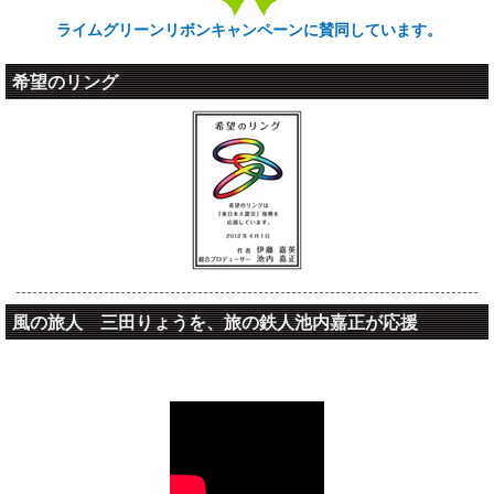
47島目-1 2007年08月 ヴァヌアツ共和国 エ
ライムグリーンリボンキャンペーンに賛同しています。
ファテ島
'2007
希望のリング
地球の島巡り
47島目 2007年07月 ヴァヌアツ共和国 サン
ト島
'2007
地球の島巡り
46島目 2007年07月 ヴァヌアツ共和国 タン
ナ島
'2007
地球の島巡り
45島目 2007年05月 セイシェル共和国 マヘ
島
風の旅人 三田りょうを、旅の鉄人池内嘉正が応援
'2007
地球の島巡り
風の旅人 三田りょう
44島目 2007年05月 セイシェル共和国 プラ
ラン島
'2007
地球の島巡り
43島目 2007年03月 キプロス共和国 キプロ
ス島