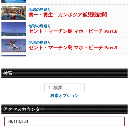
'25/03/25
日本のゴルフ場
日本のご島地グルメ
第32弾 北海道、大雪山カントリークラブ
地球の島巡り
第40弾 長崎県 鷹島 アジフライ
貴一・貴生 カンボジア孤児院訪問
'20/03/31
'25/03/24
日本のゴルフ場
地球の島巡り
日本のご島地グルメ
第31弾 奄美カントリークラブ
セント・マーチン島 マホ・ビーチ Part.6
第39弾 佐賀県 小川島 姿造り
'20/01/23
'25/01/30
日本のゴルフ場
地球の島巡り
日本のご島地グルメ
第30弾 沖縄 カヌチャゴルフコース
セント・マーチン島 マホ・ビーチ Part.5
第38弾 沖縄海中道路の離島 浜比嘉島/平
安座島/宮城島/伊計島
'18/11/29
地球の島巡り
日本のゴルフ場
セント・マーチン島 マホ・ビーチ Part.4
'25/01/30
第29弾 神戸ゴルフ倶楽部
日本のご島地グルメ
検索
第37弾 沖縄県 屋我地島・古宇利島 車
'18/10/23-25
地球の島巡り
海老
セント・マーチン島 マホ・ビーチ Part.3
日本のゴルフ場
日米シニア・ゴルファーズ協会・日米親善
'25/01/28
ゴルフ大会
地球の島巡り
日本のご島地グルメ
検索オプション
メキシコ
'18/05/20
第36弾 沖縄県 瀬長島
日本のゴルフ場
アクセスカウンター
第８４回関西オープンゴルフ選手権
地球の島巡り
'25/01/07
セント・マーチン島 マホ・ビーチ Part.2
日本のご島地グルメ
'18/05/06
第35弾 島根県大根島 うなぎ
80,413,924
日本のゴルフ場
第4弾 北海道 フォレスト旭川カントリー