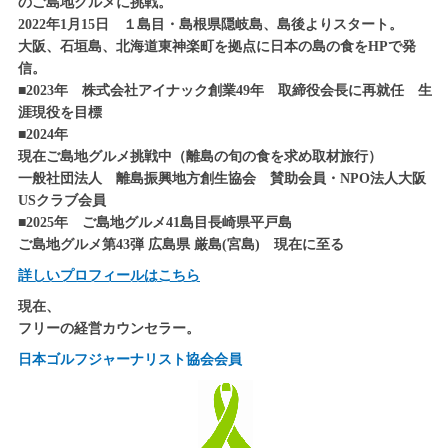
のご島地グルメに挑戦。
'2008
2022年1月15日 １島目・島根県隠岐島、島後よりスタート。
地球の島巡り
52島目 2008年2月 フランス領 イル・デ・パ
大阪、石垣島、北海道東神楽町を拠点に日本の島の食をHPで発
ン島（New Caledonia Ｉｌｅ des pins）
信。
■2023年 株式会社アイナック創業49年 取締役会長に再就任 生
'2008
地球の島巡り
涯現役を目標
51島目 2008年2月 フランス領 ウベア島
■2024年
（New Caledonia Ouvga Island）
現在ご島地グルメ挑戦中（離島の旬の食を求め取材旅行）
'2007
一般社団法人 離島振興地方創生協会 賛助会員・NPO法人大阪
地球の島巡り
USクラブ会員
50島目 2007年11月 ロシア連邦 サハリン島
■2025年 ご島地グルメ41島目長崎県平戸島
(樺太)
ご島地グルメ第43弾 広島県 厳島(宮島) 現在に至る
'2007
地球の島巡り
詳しいプロフィールはこちら
49島目 2007年09月 アメリカ合衆国 シシュ
現在、
マレフ島
フリーの経営カウンセラー。
'2007
地球の島巡り
日本ゴルフジャーナリスト協会会員
48島目 2007年09月 カナダ クィーンシャー
ロット島
'2007
地球の島巡り