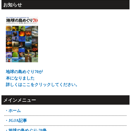
地球の島巡り
お知らせ
'24/5/14
クラブ
セント・マーチン島 マホ・ビーチ Part.1
日本のご島地グルメ
２０１8年の桜の写真を追加しました。
第34弾 愛知県篠島 アナゴ
'18/04/23
'2013
日本のゴルフ場
地球の島巡り
'24/5/9
第28弾 武蔵カントリークラブ
南米ボリビア 赤い湖・コロラダ湖 標高
日本のご島地グルメ
詳しくはここをクリック
第33弾 愛媛県大三島 海鮮丼
4000m
'17/10/11
'2013
'24/5/8
日本のゴルフ場
地球の島巡り
日本のご島地グルメ
第4弾 北海道 フォレスト旭川カントリー
世界の絶景 ウユニ塩湖
第32弾 愛媛県岩城島・弓削島 レモンポ
クラブ
ーク/海鮮生春巻き
'2013
２０１７年の紅葉の写真を追加しました。
地球の島巡り
'24/5/7
地球の島めぐり70が
'17/09/01
81島目 2013年9月 ペルー ウロス
日本のご島地グルメ
日本のゴルフ場
本になりました
第31弾 広島県伯方島 あこうの姿造り
'2013
第27弾 横浜カントリークラブ
詳しくはここをクリックしてください。
地球の島巡り
詳しくはここをクリック
80島目 2013年3月 チリ共和国 パジェスタス
'24/4/18
'17/06/01
日本のご島地グルメ
島
メインメニュー
日本のゴルフ場
第30弾 広島県因島 カワハギ
第26弾 特別海外編 ハワイ オアフ島
・ホーム
ホアカレイカントリークラブ
'24/4/17
'2012
詳しくはここをクリック
日本のご島地グルメ
地球の島巡り
・JGJA記事
第29弾 広島県生口島 レモン鍋
79島目 2012年6月 スペイン カナリア諸
'17/05/01
島 ランサローテ島 (Lanzarote)
・地球の島めぐり-70島