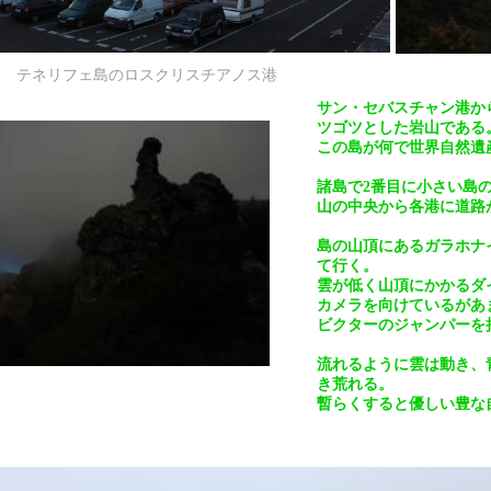
テネリフェ島のロスクリスチアノス港
サン・セバスチャン港か
ツゴツとした岩山である
この島が何で世界自然遺
諸島で2番目に小さい島
山の中央から各港に道路
島の山頂にあるガラホナイ
て行く。
雲が低く山頂にかかるダ
カメラを向けているがあ
ビクターのジャンパーを
流れるように雲は動き、
き荒れる。
暫らくすると優しい豊な