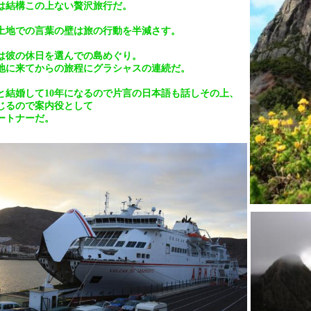
は結構この上ない贅沢旅行だ。
土地での言葉の壁は旅の行動を半減さす。
は彼の休日を選んでの島めぐり。
地に来てからの旅程にグラシャスの連続だ。
と結婚して10年になるので片言の日本語も話しその上、
じるので案内役として
ートナーだ。