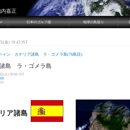
池内嘉正
メ
日本のゴルフ場
地球の島巡り
(金) 10:43 JST
ペイン カナリア諸島 ラ・ゴメラ島(76島目)
諸島 ラ・ゴメラ島
日(火) 09:00 JST
n60
51
リア諸島