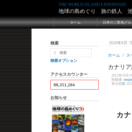
THE WORLD ISLAND EXPEDITION
地球の島めぐり 旅の鉄人 
ホーム
日本のご島地グル
検索
2026年8月 7日
ホーム
ス
検索オプション
カナリア
アクセスカウンター
2012年10月 9
投稿者:
tetuji
表示回数 10,0
80,351,204
お知らせ
カナ