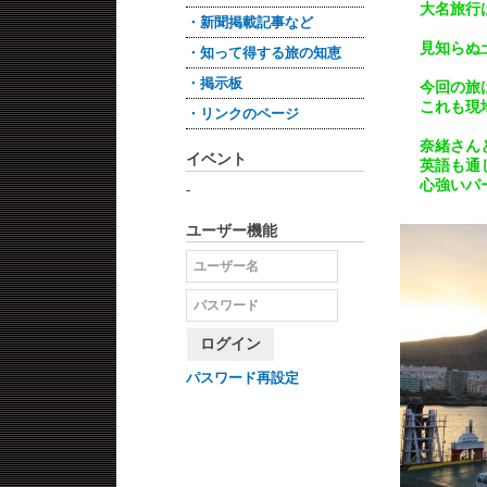
大名旅行
・新聞掲載記事など
見知らぬ
・知って得する旅の知恵
・掲示板
今回の旅
これも現
・リンクのページ
奈緒さん
イベント
英語も通
心強いパ
-
ユーザー機能
ログイン
パスワード再設定