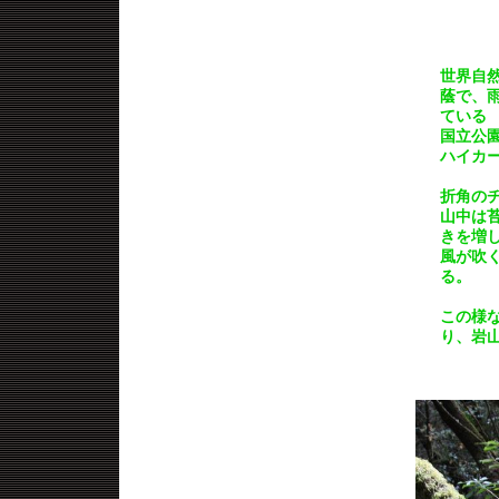
世界自
蔭で、
ている
国立公
ハイカ
折角の
山中は
きを増
風が吹
る。
この様
り、岩