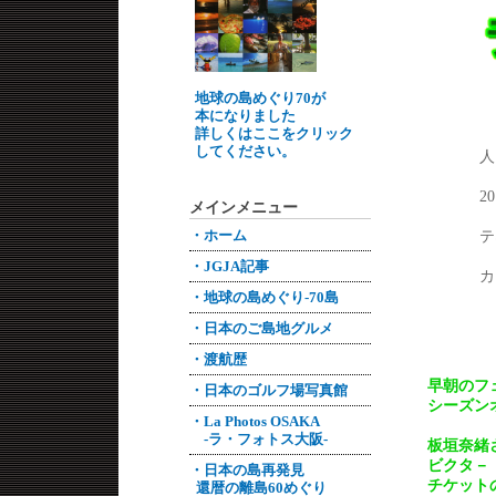
地球の島めぐり70が
本になりました
詳しくはここをクリック
してください。
人
2
メインメニュー
・ホーム
テ
・JGJA記事
カ
・地球の島めぐり-70島
・日本のご島地グルメ
・渡航歴
早朝のフ
・日本のゴルフ場写真館
シーズン
・La Photos OSAKA
-ラ・フォトス大阪-
板垣奈緒
ビクタ－
・日本の島再発見
チケット
還暦の離島60めぐり