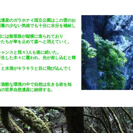
然遺産のガラホナイ国立公園はこの雲のお
雨量の少ない気候でも十分に水分を補給し
園には散策路が縦横に造られており
ーたちが車を止めて森へと消えていく。
チャンスと我々3人も後に続いた。
苔生した木々に覆われ、光が差し込むと輝
し、
くと水滴がキラキラと目に飛び込んでく
な過酷な環境の中で自然は生きる術を知
山の世界自然遺産に納得する。