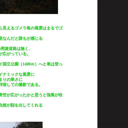
ら見えるゴメラ島の風景はまるでゴ
。
産なんだと誰もが感じる
の周遊道路は無く、
が広がっている。
国立公園（1400ｍ）へと車は登っ
イナミックな風景に
まりの寒さに
拝借しての撮影である。
青空が広がったかと思うと強風が吹
自然が顔を出してくれる