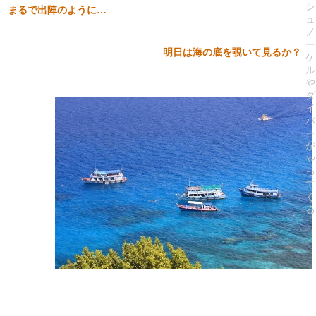
シ
まるで出陣のように…
ュ
ノ
ー
明日は海の底を覗いて見るか？
ケ
ル
や
ダ
イ
バ
ー
が
や
っ
て
く
る