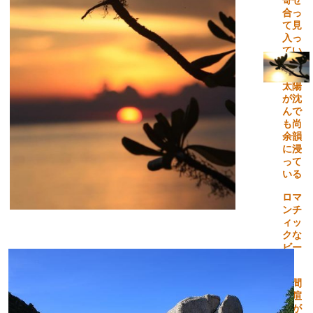
寄せ
合っ
て見
入っ
てい
る
太陽
が沈
んで
も尚
余韻
に浸
って
いる
ロマ
ンチ
ィッ
クな
ビー
チ
昼間
の喧
騒が