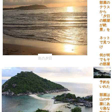
部屋の
テラス
から
「夕日
の眺望
が絶
景」を
ネット
で見つ
け
何が何
島の夕日
でもそ
の部屋
を指定
して
予約を
いれた
部屋は
山の中
腹にあ
り急な