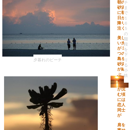
朝の
チ
砂浜
ま
に朝
で
日が
１
降り
６
注ぐ
５
の
美し
階
い光
段
が３
を
つの
下
島を
夕暮れのビーチ
り
砂浜
る
が結
小
ぶ
鉄
夕日
が沈
む頃
には
恋人
同士
が
肩を