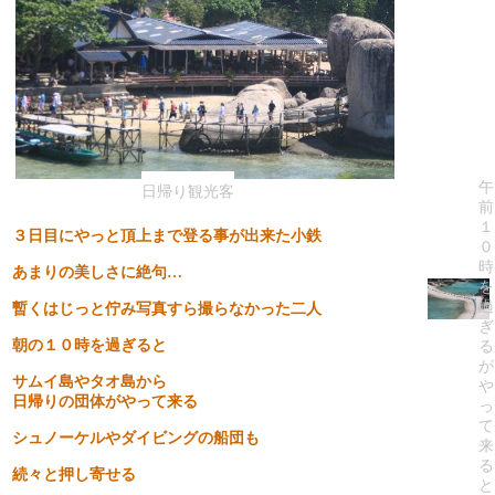
午
日帰り観光客
前
１
３日目にやっと頂上まで登る事が出来た小鉄
０
時
あまりの美しさに絶句…
を
過
暫くはじっと佇み写真すら撮らなかった二人
ぎ
朝の１０時を過ぎると
る
が
サムイ島やタオ島から
や
日帰りの団体がやって来る
っ
て
シュノーケルやダイビングの船団も
来
る
続々と押し寄せる
と