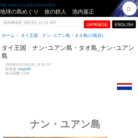
THE WORLD ISLAND EXPEDITION
地球の島めぐり 旅の鉄人 池内嘉正
2026年8月 9日(日) 22:51 JST
JAPANESE
ENGLISH
ホーム
タイ王国 ナン･ユアン島・タオ島(53島目)
タイ王国 ナン･ユアン島・タオ島_ナン･ユアン
島
2008年6月19日(木) 14:59 JST
投稿者:
tetujin60
表示回数 5,648
ナン・ユアン島