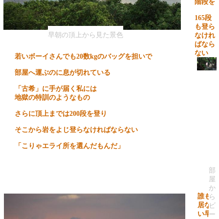
階段を
165
段
も登ら
早朝の頂上から見た景色
なけれ
ばなら
ない
若いボーイさんでも
20
数
kg
のバッグを担いで
部屋へ運ぶのに息が切れている
「古希」に手が届く私には
地獄の特訓のようなもの
さらに頂上までは
200
段を登り
そこから岩をよじ登らなければならない
「こりゃエライ所を選んだもんだ」
部
屋
か
誰も
ら
居な
ビ
い早
ー