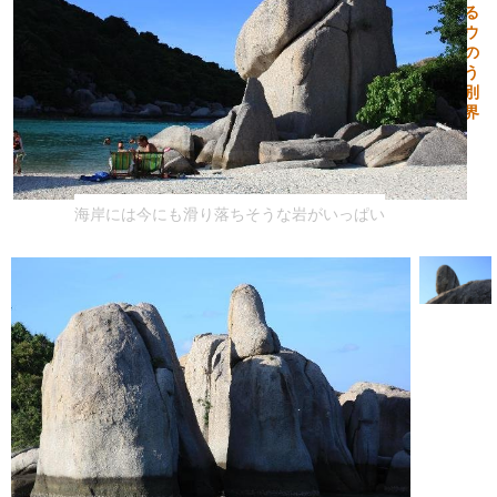
まる
でウ
ソの
よう
な別
世界
海岸には今にも滑り落ちそうな岩がいっぱい