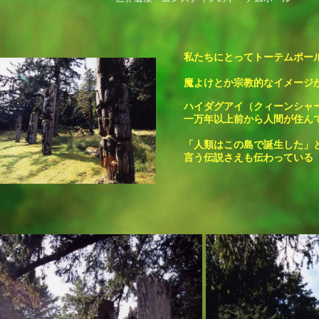
私たちにとってトーテムポー
魔よけとか宗教的なイメージ
ハイダグアイ（クィーンシャ
一万年以上前から人間が住ん
「人類はこの島で誕生した」
言う伝説さえも伝わっている