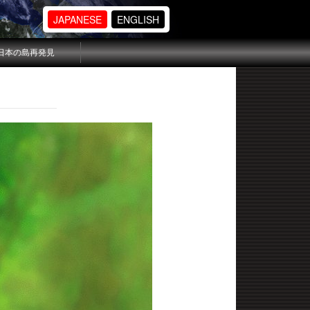
JAPANESE
ENGLISH
日本の島再発見
ル ニンス