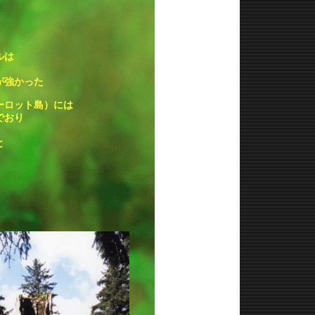
ルは
が強かった
ーロット島）には
でおり
と