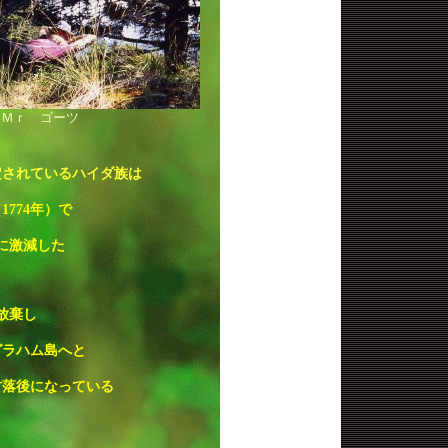
 Ｍｒ ゴーツ
定されているハイダ族は
（
1774
年）で
に激減した
放棄し
グラハム島へと
村落後になっている