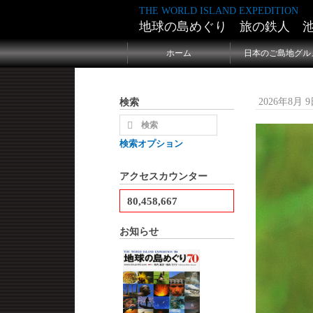
THE WORLD ISLAND EXPEDITION
地球の島めぐり 旅の鉄人 
ホーム
日本のご島地グル
検索
2026年8月 9日
ホーム
カ
検索オプション
カナダ 
ティン
アクセスカウンター
2007年11月 3
80,458,667
投稿者:
tetuji
表示回数 7,3
お知らせ