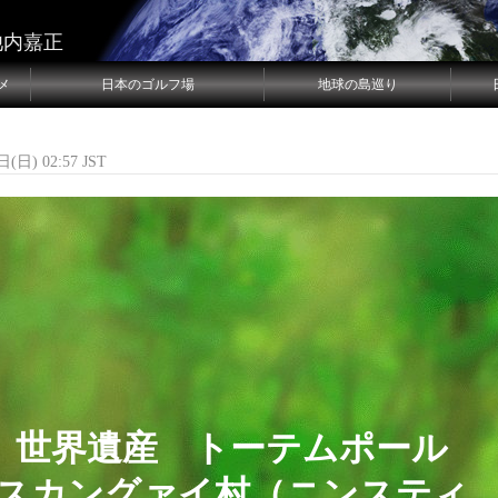
池内嘉正
メ
日本のゴルフ場
地球の島巡り
(日) 02:57 JST
ナダ クィーンシャーロット島（48島目）
クィーンシャーロット島_世界遺産トーテムポー
日(土) 16:46 JST
n60
36
世界遺産 トーテムポール
スカングァイ村（ニンスティ