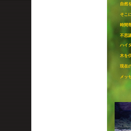
自然
そこ
時間
不思
ハイ
木を
現在
メッ