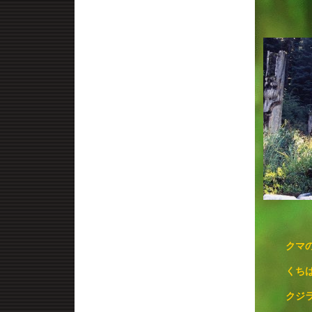
クマ
くち
クジ