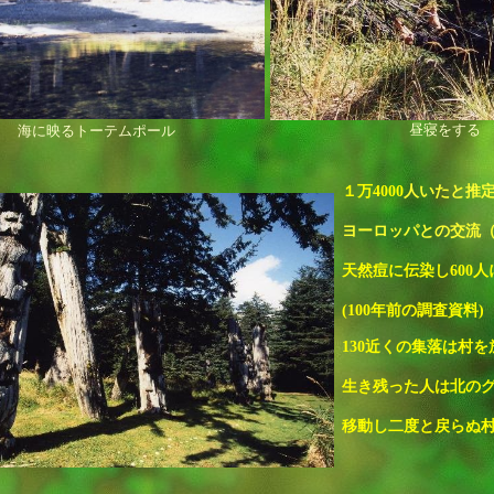
昼寝をする
海に映るトーテムポール
１万
4000
人いたと推
ヨーロッパとの交流
天然痘に伝染し
600
人
(100
年前の調査資料)
130
近くの集落は村を
生き残った人は北の
移動し二度と戻らぬ