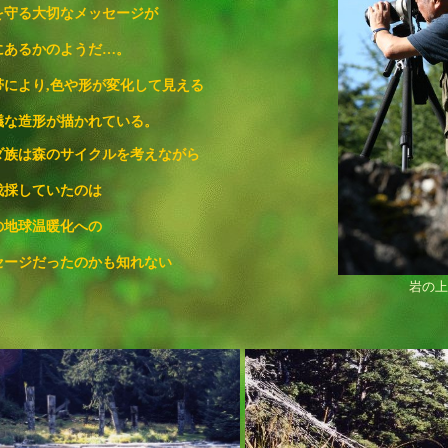
を守る大切なメッセージが
にあるかのようだ…。
帯により
,
色や形が変化して見える
議な造形が描かれている。
ダ族は森のサイクルを考えながら
伐採していたのは
の地球温暖化への
セージだったのかも知れない
岩の上