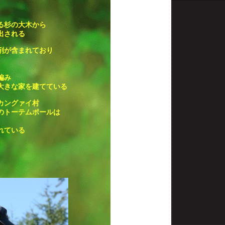
る杉の大木から
出される
剤が含まれており
編み
大きな家を建てている
カングァイ村
のトーテムポールは
れている