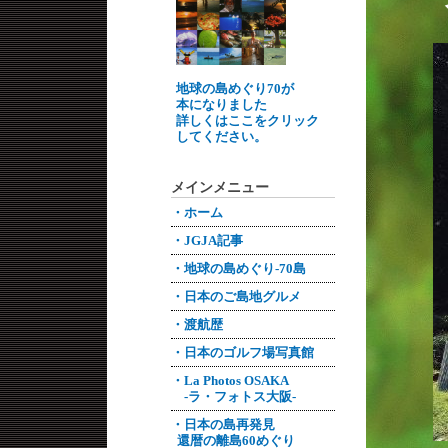
地球の島めぐり70が
本になりました
詳しくはここをクリック
してください。
メインメニュー
・ホーム
・JGJA記事
・地球の島めぐり-70島
・日本のご島地グルメ
・渡航歴
・日本のゴルフ場写真館
・La Photos OSAKA
-ラ・フォトス大阪-
・日本の島再発見
還暦の離島60めぐり