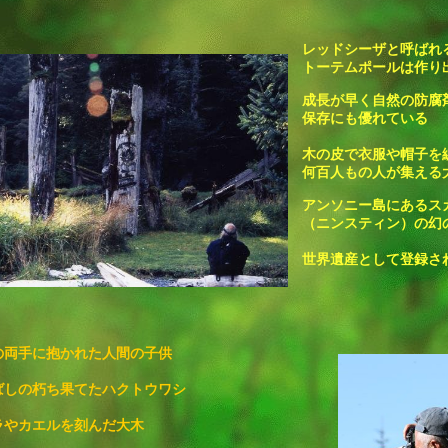
レッドシーザと呼ばれ
トーテムポールは作り
成長が早く自然の防腐
保存にも優れている
木の皮で衣服や帽子を
何百人もの人が集える
アンソニー島にあるス
（ニンスティン）の幻
世界遺産として登録さ
の両手に抱かれた人間の子供
ばしの朽ち果てたハクトウワシ
ラやカエルを刻んだ大木