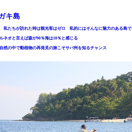
ガキ島
たちが訪れた時は観光客はゼロ 私的にはそんなに魅力のある島で
ルネオと言えば森が
90
％海は
10
％と感じる
自然の中で動植物の再発見の旅こそサバ州を知るチャンス