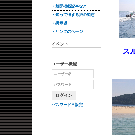
・新聞掲載記事など
・知って得する旅の知恵
・掲示板
・リンクのページ
イベント
ス
-
ユーザー機能
ログイン
パスワード再設定