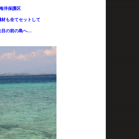
る海洋保護区
機材も全てセットして
は目の前の島へ…