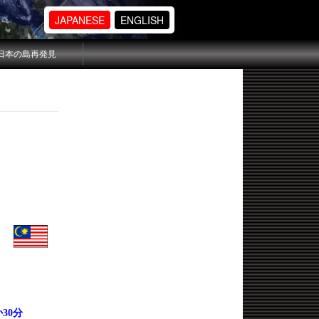
JAPANESE
ENGLISH
日本の島再発見
か
30
分