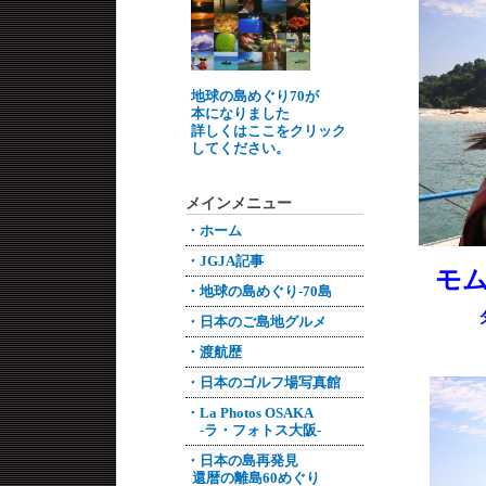
地球の島めぐり70が
本になりました
詳しくはここをクリック
してください。
メインメニュー
・ホーム
・JGJA記事
モ
・地球の島めぐり-70島
ダイ
・日本のご島地グルメ
・渡航歴
・日本のゴルフ場写真館
・La Photos OSAKA
-ラ・フォトス大阪-
・日本の島再発見
還暦の離島60めぐり