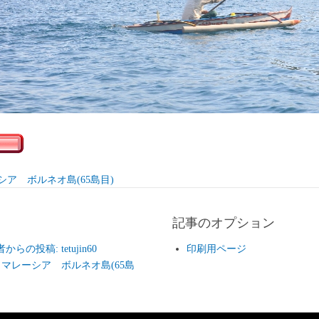
シア ボルネオ島(65島目)
記事のオプション
らの投稿: tetujin60
印刷用ページ
 マレーシア ボルネオ島(65島