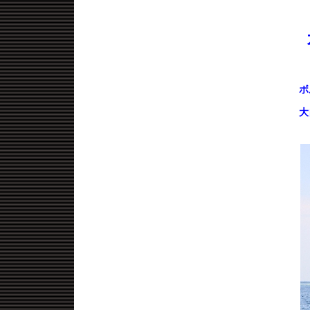
私
ボ
大