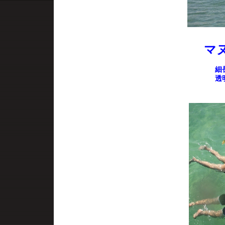
マ
細
透