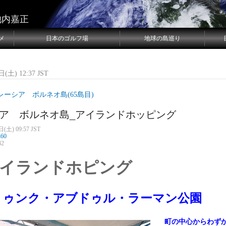
池内嘉正
メ
日本のゴルフ場
地球の島巡り
(土) 12:37 JST
レーシア ボルネオ島(65島目)
ア ボルネオ島_アイランドホッピング
(土) 09:57 JST
n60
42
イランドホピング
ト
ゥンク・アブドゥル・ラーマン公園
町の中心からわず