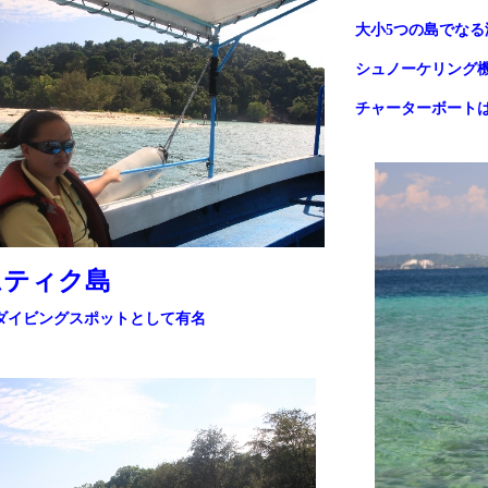
大小
5
つの島でな
シュノーケリング
チャーターボート
ムティク島
ビングスポットとして有名