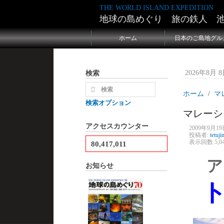
THE WORLD ISLAND EXPEDITION
地球の島めぐり 旅の鉄人 
ホーム
日本のご島地グル
検索
2026年8月 8日
ホーム
マ
検索オプション
マレーシ
アクセスカウンター
2009年9月19日
投稿者:
tetuji
表示回数 5,0
80,417,011
ア
お知らせ