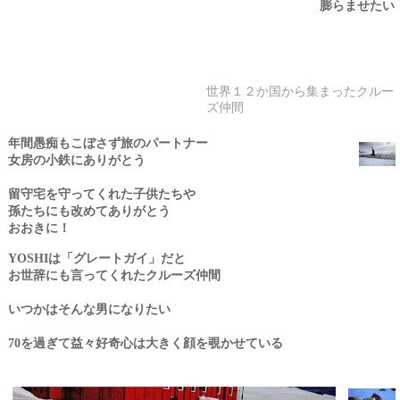
膨らませたい
世界１２か国から集まったクルー
ズ仲間
年間愚痴もこぼさず旅のパートナー
女房の小鉄にありがとう
留守宅を守ってくれた子供たちや
孫たちにも改めてありがとう
おおきに！
は「グレートガイ」だと
YOSHI
お世辞にも言ってくれたクルーズ仲間
いつかはそんな男になりたい
を過ぎて益々好奇心は大きく顔を覗かせている
70