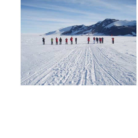
学校訪問は
偶然にも修
行式の当
日
いよいよ南
極大陸への
フライト
南極と聞い
ただけで重
装備の冬支
度