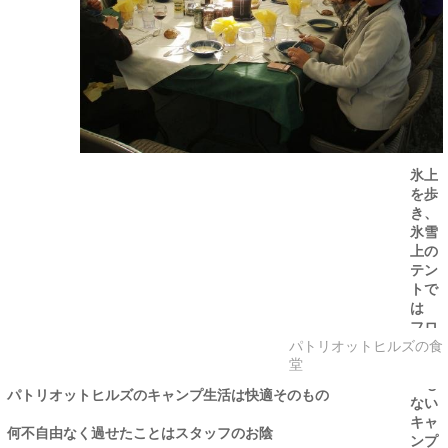
ル
ズ」
の
氷上
滑走
路に
着
陸
氷上
を歩
き、
氷雪
上の
テン
トで
は
フロ
もシ
パトリオットヒルズの食
ャワ
堂
ーも
パトリオットヒルズのキャンプ生活は快適そのもの
ない
キャ
何不自由なく過せたことはスタッフのお陰
ンプ