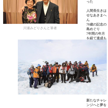
った
と急
がさ
人間長生きは
れる
せなあきまへ
ん
歳の記念の
70
川瀬みどりさんと筆者
島めぐり
年間の年月
7
を経て達成も
彼女の前には
ちっぽけな達
成感だった
ほんの通過点
にしかない
『地球の島め
ぐり』も
人生の大先輩
の前では小さ
すぎる出来事
は
新たなチャレ
ンジへと夢を