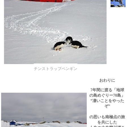
チンストラップペンギン
おわりに
年間に渡る「地球
7
の島めぐりー
島」
70
“凄いことをやった
ぞ”
の思いも南極点の旅
を共にした