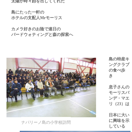
太陽が時々顔を出してくれた
島にたった一軒の
ホテルの支配人
モーリス
Mr
カメラ好きのお陰で連日の
バードウォティングと森の探索へ
島の特産キ
ングクラブ
の食べ歩
き
息子さんの
モーリスバ
ンデ・マエ
リ（
）は
23
日本に大い
に興味を示
ナパリーノ島の小学校訪問
している