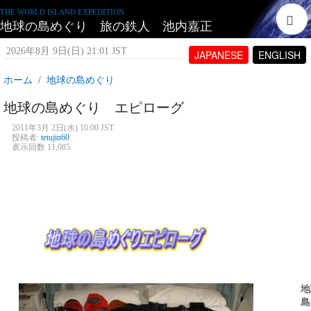
THE WORLD ISLAND EXPEDITION
地球の島めぐり 旅の鉄人 池内嘉正
2026年8月 9日(日) 21:01 JST
JAPANESE
ENGLISH
ホーム
地球の島めぐり
地球の島めぐり エピローグ
2011年3月 2日(水) 10:00 JST
投稿者:
tetujin60
表示回数 11,085
地
島