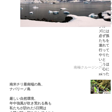
ぼれ
行
る
先
歳か
12
出
ら参加
不
出来る
な
クルー
ズには
必ず孫
たちを
連れて
行って
やりた
いと
思うほ
南極クルージング
ど心に
残った
南米チリ最南端の島、
ナパリーノ島
厳しい自然環境、
年中強風が吹き荒れる島も
私たちが訪れた
日間は
5