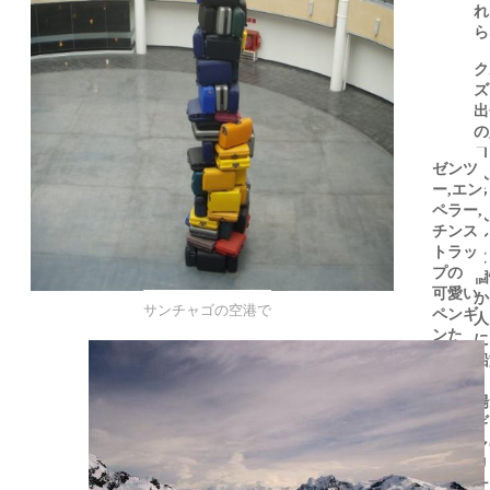
れ
ら
ク
ズ
出
の
ロ
ゼンツ
人
ー
エン
,
ラ
ペラー
,
人
チンス
ン
トラッ
と
プの
個
可愛い
か
サンチャゴの空港で
ペンギ
人
ンた
に
ち
ヨチヨ
陽
チ歩く
ギ
姿に思
ャ
わず笑
リ
みがこ
ナ