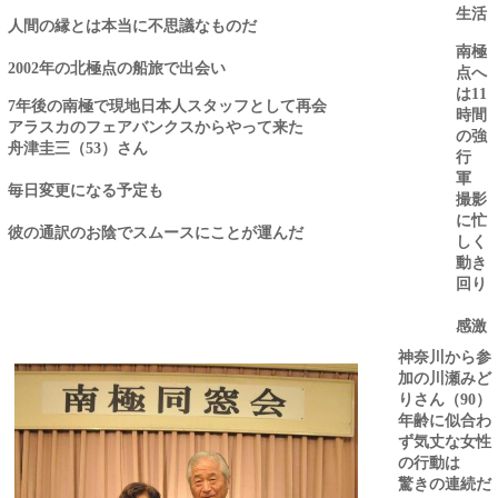
生活
人間の縁とは本当に不思議なものだ
南極
年の北極点の船旅で出会い
2002
点へ
は
11
年後の南極で現地日本人スタッフとして再会
7
時間
アラスカのフェアバンクスからやって来た
の強
舟津圭三（
）さん
53
行
軍
毎日変更になる予定も
撮影
に忙
彼の通訳のお陰でスムースにことが運んだ
しく
動き
回り
感激
に浸
神奈川から参
る余
加の川瀬みど
裕も
りさん（
）
90
ない
年齢に似合わ
内に
ず気丈な女性
帰り
の行動は
の機
驚きの連続だ
内へ