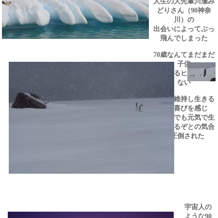
人生の大先輩川瀬み
どりさん（
神奈
90
川）の
出会いによってぶっ
飛んでしまった
歳なんてまだまだ
70
子供
ボケてるヒマなんて
ない
健康を維持し生きる
事に喜びを感じ
いつまでも元気で生
きてやるぞとの気合
に圧倒された
宇宙人の
ような
90