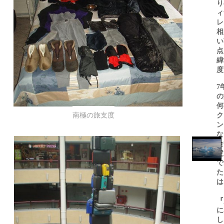
り
ィ
レ
相
い
点
緯
度
7
の
何
ク
南極の旅支度
ン
な
全
定
で
た
は
『
に
し