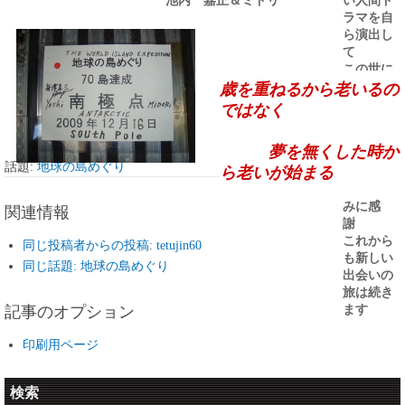
ラマを自
ら演出し
て
この世に
生を受け
歳を重ねるから老いるの
た事に感
ではなく
謝
夢を無くした時か
旅の出会
話題:
地球の島めぐり
いに感謝
ら老いが始まる
,
自然の恵
みに感
関連情報
謝
これから
同じ投稿者からの投稿: tetujin60
も新しい
同じ話題: 地球の島めぐり
出会いの
旅は続き
記事のオプション
ます
印刷用ページ
検索