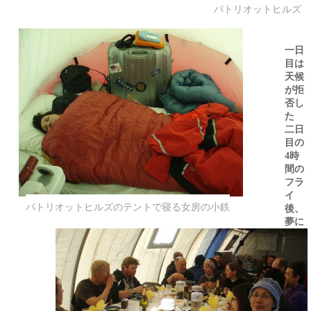
パトリオットヒルズ
一日
目は
天候
が拒
否し
た
二日
目の
時
4
間の
フラ
イ
後、
パトリオットヒルズのテントで寝る女房の小鉄
夢に
描い
た
「パ
トリ
オッ
トヒ