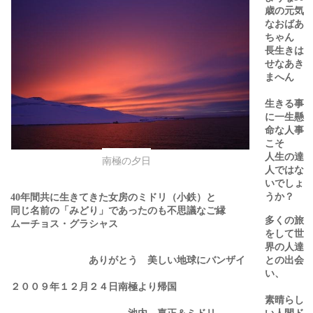
歳の元気
なおばあ
ちゃん
長生きは
せなあき
まへん
生きる事
に一生懸
命な人事
こそ
人生の達
南極の夕日
人ではな
いでしょ
うか？
年間共に生きてきた女房のミドリ（小鉄）と
40
同じ名前の「みどり」であったのも不思議なご縁
多くの旅
ムーチョス・グラシャス
をして世
界の人達
ありがとう 美しい地球にバンザイ
との出会
い、
２００９年１２月２４日南極より帰国
素晴らし
池内 嘉正＆ミドリ
い人間ド