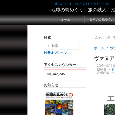
THE WORLD ISLAND EXPEDITION
地球の島めぐり 旅の鉄人 
ホーム
日本のご島地グル
検索
2026年8月 7日
ホーム
ヴ
検索オプション
ヴァヌア
アクセスカウンター
2007年8月31日
投稿者:
tetuji
表示回数 15,1
80,342,245
お知らせ
エ