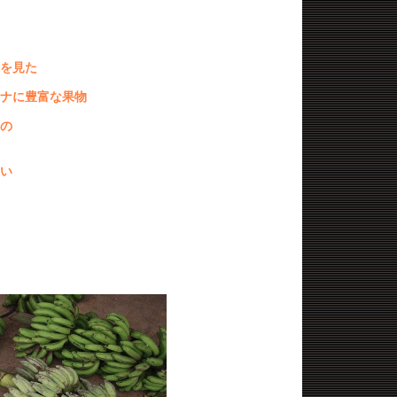
を見た
ナに豊富な果物
の
い