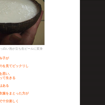
っ白い泡が立ち生ビールに変身
み子が
のを見てビックリし
を思い
,
って生きる
はある
衣服をまとった方が
で十分楽しく