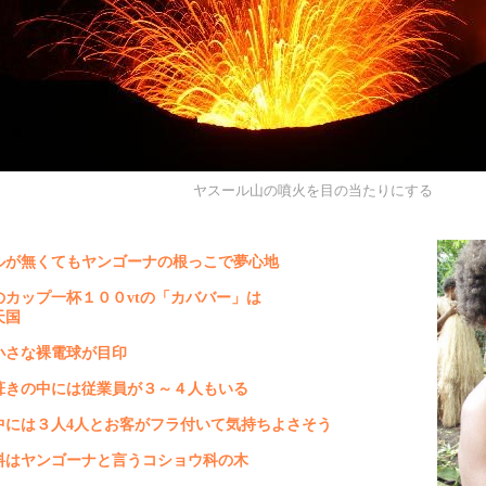
ヤスール山の噴火を目の当たりにする
ルが無くてもヤンゴーナの根っこで夢心地
のカップ一杯１００
vt
の「カババー」は
天国
小さな裸電球が目印
葺きの中には従業員が３～４人もいる
中には３人
4
人とお客がフラ付いて気持ちよさそう
料はヤンゴーナと言うコショウ科の木