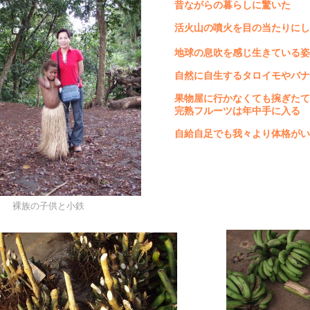
昔ながらの暮らしに驚いた
活火山の噴火を目の当たりにし
地球の息吹を感じ生きている姿
自然に自生するタロイモやバナ
果物屋に行かなくても捥ぎたて
完熟フルーツは年中手に入る
自給自足でも我々より体格がい
裸族の子供と小鉄