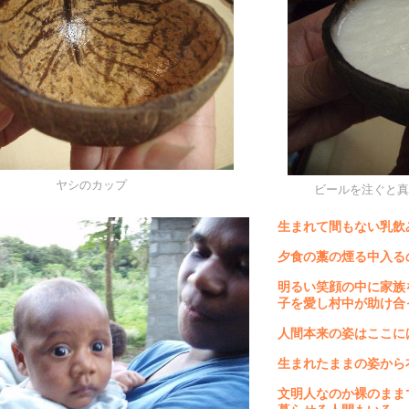
ヤシのカップ
ビールを注ぐと真
生まれて間もない乳飲
夕食の藁の煙る中入る
明るい笑顔の中に家族
子を愛し村中が助け合
人間本来の姿はここに
生まれたままの姿から
文明人なのか裸のまま