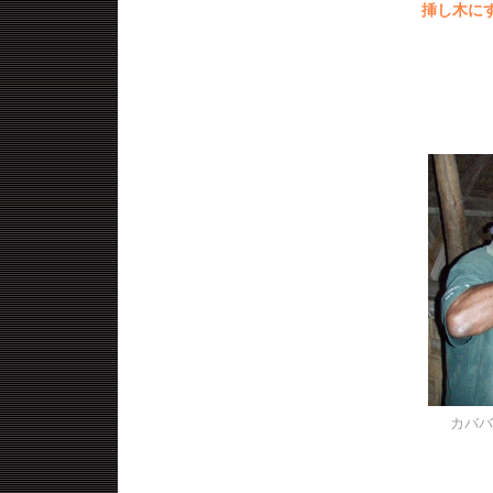
挿し木に
カババ