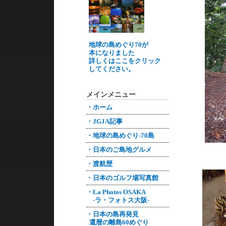
地球の島めぐり70が
本になりました
詳しくはここをクリック
してください。
メインメニュー
・ホーム
・JGJA記事
・地球の島めぐり-70島
・日本のご島地グルメ
・渡航歴
・日本のゴルフ場写真館
・La Photos OSAKA
-ラ・フォトス大阪-
・日本の島再発見
還暦の離島60めぐり