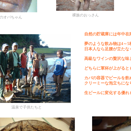
裸族のおっさん
のオバちゃん
自然の貯蔵庫には年中在
夢のような飲み物は
4
～
5
日本人なら足腰が立たな
高級なワインの贅沢な味
どちらに軍杯が上がると
カバの容器でビールを飲
クリーミーな泡立ちにな
生ビールに変化する優れ
温泉で子供たちと