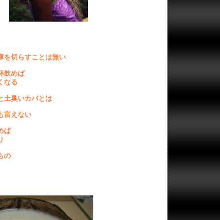
庫を切らすことは無い
杯飲めば
くなる
と土臭いカバとは
も言えない
めば
り
もの