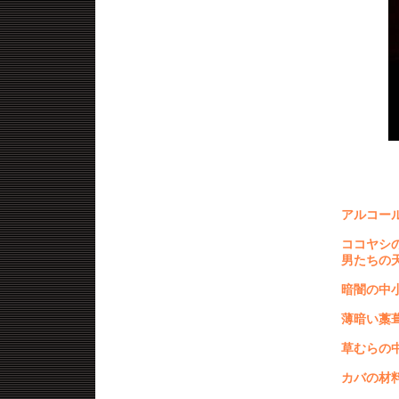
アルコー
ココヤシ
男たちの
暗闇の中
薄暗い藁
草むらの
カバの材