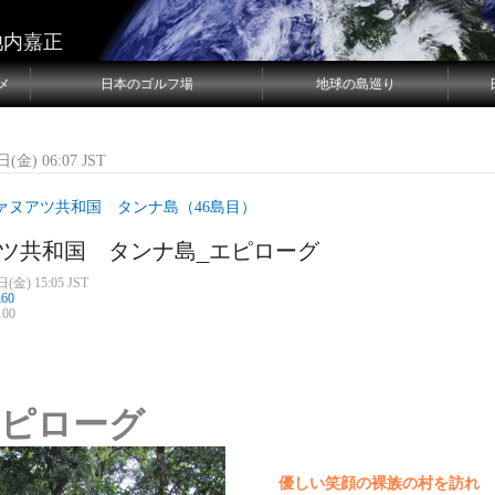
池内嘉正
メ
日本のゴルフ場
地球の島巡り
(金) 06:07 JST
ァヌアツ共和国 タンナ島（46島目）
ツ共和国 タンナ島_エピローグ
(金) 15:05 JST
n60
00
ピローグ
優しい笑顔の裸族の村を訪れ