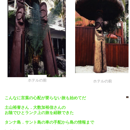
「ザ・メラネシ
アンホテル・ポ
ートビラ」には
二人の日本人が
いる
ホテルの前
ホテルの前
こんなに言葉の心配が要らない旅も始めてだ
土山裕誉さん．大数加裕信さんの
お陰でひとランク上の旅を経験できた
タンナ島．サント島の車の手配から島の情報まで