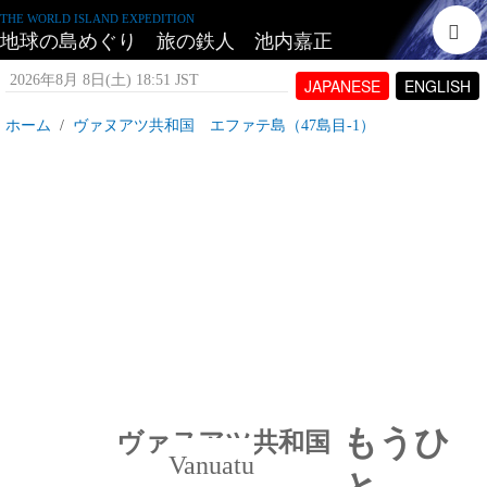
THE WORLD ISLAND EXPEDITION
地球の島めぐり 旅の鉄人 池内嘉正
2026年8月 8日(土) 18:51 JST
JAPANESE
ENGLISH
ホーム
ヴァヌアツ共和国 エファテ島（47島目-1）
ヴァヌアツ共和国 エファテ島_もうひとつの島
2007年10月 5日(金) 17:00 JST
投稿者:
tetujin60
表示回数 13,596
もうひ
ヴァヌアツ共和国
Vanuatu