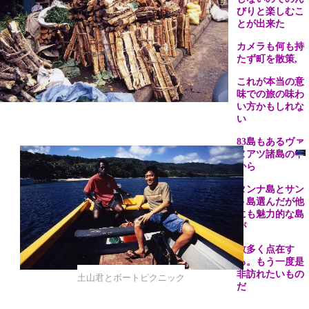
びりと楽しむこ
とが出来た
カメラも何も持
たず町を散策
,
これが本当の意
味での旅の味わ
い方かもしれな
い
83
島もあるヴァ
ヌアツ諸島の中
から
タンナ島とサン
ト島選んだが他
にも魅力的な島
が
数多く点在す
る。もう一度是
非訪れたいもの
土山君とボートピクニック
だ