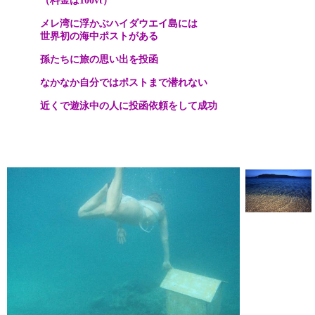
（料金は
100vt）
メレ湾に浮かぶハイダウエイ島には
世界初の海中ポストがある
孫たちに旅の思い出を投函
なかなか自分ではポストまで潜れない
近くで遊泳中の人に投函依頼をして成功