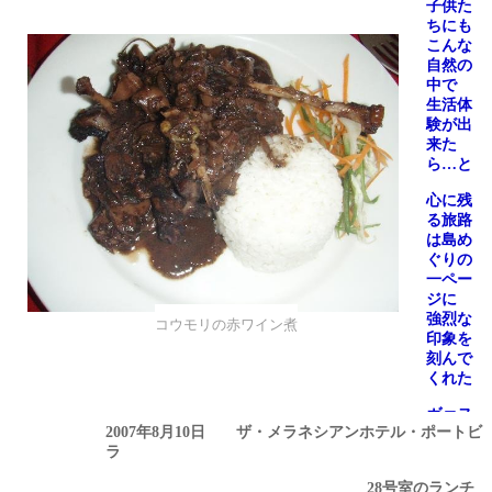
子供た
ちにも
こんな
自然の
中で
生活体
験が出
来た
ら…と
心に残
る旅路
は島め
ぐりの
一ペー
ジに
強烈な
コウモリの赤ワイン煮
印象を
刻んで
くれた
ヴァヌ
2007
年
8
月
10
日 ザ・メラネシアンホテル・ポートビ
アツの
ラ
最後の
食卓に
28
号室のランチ