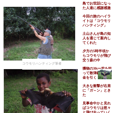
島でお世話になっ
た人達に感謝感激
今回の旅のハイラ
イトは「コウモリ
ハンティング」
土山さんが島の知
人を通じて案内し
てくれた
夕方の
5
時半頃か
らコウモリが飛び
交う森の中
コウモリハンティング筆者
獲物の
30cm
前を狙
って散弾銃の引き
金を引く
大きな衝撃が右肩
に「ガ～ン」とき
た
見事命中かと見れ
ばコウモリは悠々
と飛び去っていく