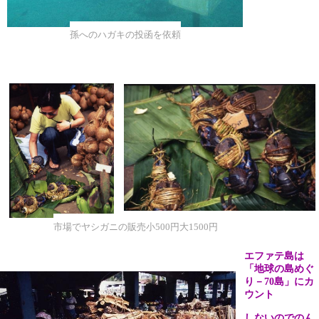
孫へのハガキの投函を依頼
市場でヤシガニの販売小500円大1500円
エファテ島は
「地球の島めぐ
り－
70
島」にカ
ウント
しないのでのん