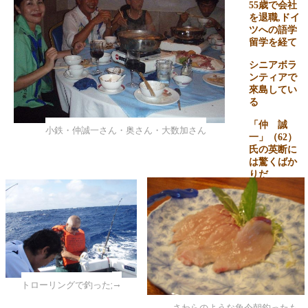
55
歳で会社
を退職
,
ドイ
ツへの語学
留学を経て
シニアボラ
ンティアで
來島してい
る
「仲 誠
小鉄・仲誠一さん・奥さん・大数加さん
一」（
62
）
氏の英断に
は驚くばか
りだ
私には到底
マネの出来
ないことだ
今年の
10
月
で
2
年の任期
を迎えるが
→
トローリングで釣った魚
ヴァヌアツ
への情熱が
さわらのような魚今朝釣ったも