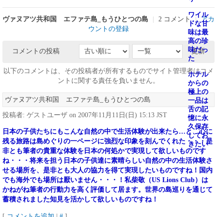
ワイル
ヴァヌアツ共和国 エファテ島_もうひとつの島
|
2 コメント
|
アカ
ドな甘
ウントの登録
味は最
高の珍
味だっ
コメントの投稿
更新
た
以下のコメントは、その投稿者が所有するものでサイト管理者はコメ
ホテル
ントに関する責任を負いません。
からの
極上の
ヴァヌアツ共和国 エファテ島_もうひとつの島
一品は
舌の記
投稿者: ゲストユーザ on 2007年11月11日(日) 15:13 JST
憶に永
久保存
日本の子供たちにもこんな自然の中で生活体験が出来たら…と、
心に
してお
残る旅路は島めぐりの一ページに強烈な印象を刻んでくれた・・・是
きたい
非とも筆者の貴重な体験を日本の何処かで実現して欲しいものです
ね・・・将来を担う日本の子供達に素晴らしい自然の中の生活体験さ
せる場所を、是非とも大人の協力を得て実現したいものですね！国内
でも海外でも場所は厭いません・・・！私柴敬（US Lions Club）は
かねがね筆者の行動力を高く評価して居ます。世界の島巡りを通じて
蓄積されました知見を活かして欲しいものですね！
[
コメントを追加
|
#
]