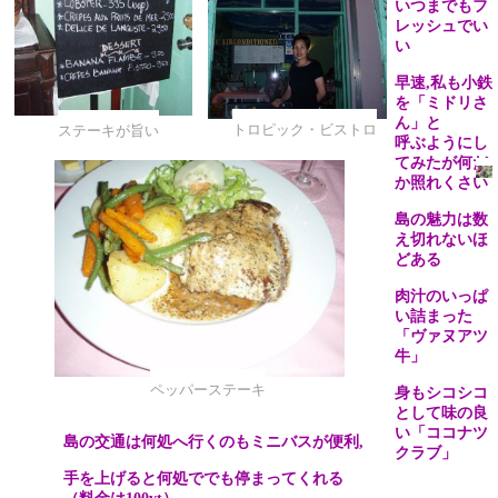
いつまでもフ
レッシュでい
い
早速
,
私も小鉄
を「ミドリさ
ん」と
トロピック・ビストロ
ステーキが旨い
呼ぶようにし
てみたが何だ
か照れくさい
島の魅力は数
え切れないほ
どある
肉汁のいっぱ
い詰まった
「ヴァヌアツ
牛」
ペッパーステーキ
身もシコシコ
として味の良
い「ココナツ
島の交通は何処へ行くのもミニバスが便利
,
クラブ」
手を上げると何処ででも停まってくれる