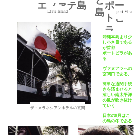
とつの
エファテ島
ポー
島
Efate Island
port Vira
トビ
ラ
沖縄本島より少
し小さ目である
が首都
ポートビラがあ
る
ヴァヌアツへの
玄関口である。
簡単な通関手続
きを済ませると
涼しい南太平洋
の風が吹き抜け
ていく
ザ・メラネシアンホテルの玄関
日本の
8
月はこ
の島の冬である
日本人経営者の