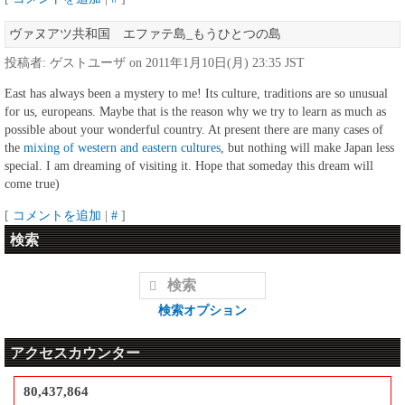
ヴァヌアツ共和国 エファテ島_もうひとつの島
投稿者: ゲストユーザ on 2011年1月10日(月) 23:35 JST
East has always been a mystery to me! Its culture, traditions are so unusual
for us, europeans. Maybe that is the reason why we try to learn as much as
possible about your wonderful country. At present there are many cases of
the
mixing of western and eastern cultures
, but nothing will make Japan less
special. I am dreaming of visiting it. Hope that someday this dream will
come true)
[
コメントを追加
|
#
]
検索
検索オプション
アクセスカウンター
80,437,864