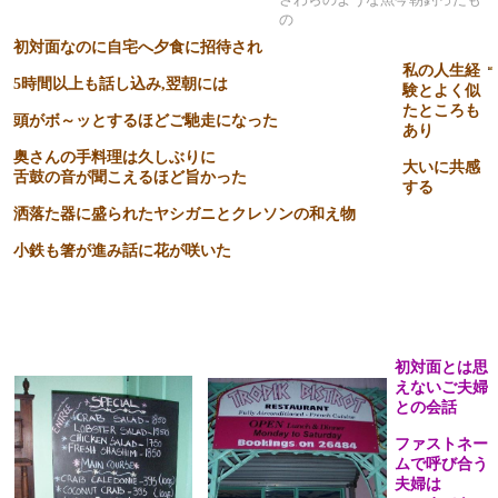
若さを感じ
の
させる
初対面なのに自宅へ夕食に招待され
私の人生経
5
時間以上も話し込み
,
翌朝には
験とよく似
たところも
頭がボ～ッとするほどご馳走になった
あり
奥さんの手料理は久しぶりに
大いに共感
舌鼓の音が聞こえるほど旨かった
する
洒落た器に盛られたヤシガニとクレソンの和え物
小鉄も箸が進み話に花が咲いた
初対面とは思
えないご夫婦
との会話
ファストネー
ムで呼び合う
夫婦は