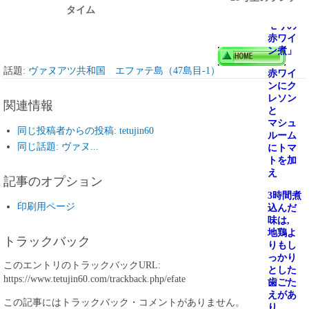
は
タイム
「コウ
モリの
赤ワイ
ン煮」
話題:
ヴァヌアツ共和国 エファテ島（47島目-1）
赤ワイ
ンにク
レソン
関連情報
と
マシュ
同じ投稿者からの投稿: tetujin60
ルーム
同じ話題: ヴァヌ...
にトマ
トを加
え
記事のオプション
3
時間煮
印刷用ページ
込んだ
味は
,
地鶏よ
トラックバック
りもし
っかり
このエントリのトラックバックURL:
とした
https://www.tetujin60.com/trackback.php/efate
歯ごた
えがあ
この記事にはトラックバック・コメントがありません。
り