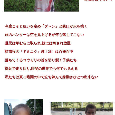
今度こそと狙いを定め「ダ～ン」と銃口が火を噴く
旅のハンターは空を見上げるが何も落ちてこない
足元は草むらに取られ
,
蚊には刺され放題
指南役の「ドミニク」君〔
26
〕は百発百中
落ちてくるコウモリの首を切り裂く子供たち
裸足で走り回り
,
暗闇の世界でも何でも見える
私たちは真っ暗闇の中で立ち竦んで身動きひとつ出来ない