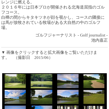
レンジに燃える。
２０１６年には日本プロが開催される北海道屈指のゴル
フコース。
白樺の間からキタキツネが顔を覗かし、コースの隣接に
は馬が放牧されている牧場がある大自然の中のゴルフ
場。
ゴルフジャーナリスト - Golf journalist -
池内嘉正
▼ 画像をクリックすると拡大画像をご覧いただけま
す。 （
撮影日 2015/06）