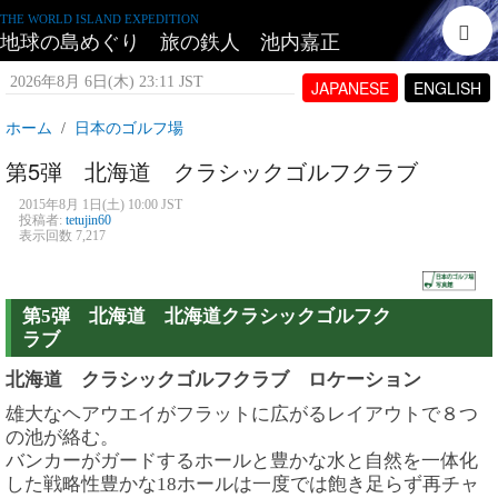
THE WORLD ISLAND EXPEDITION
地球の島めぐり 旅の鉄人 池内嘉正
2026年8月 6日(木) 23:11 JST
JAPANESE
ENGLISH
ホーム
日本のゴルフ場
第5弾 北海道 クラシックゴルフクラブ
2015年8月 1日(土) 10:00 JST
投稿者:
tetujin60
表示回数 7,217
第5弾 北海道 北海道クラシックゴルフク
ラブ
北海道 クラシックゴルフクラブ ロケーション
雄大なヘアウエイがフラットに広がるレイアウトで８つ
の池が絡む。
バンカーがガードするホールと豊かな水と自然を一体化
した戦略性豊かな18ホールは一度では飽き足らず再チャ