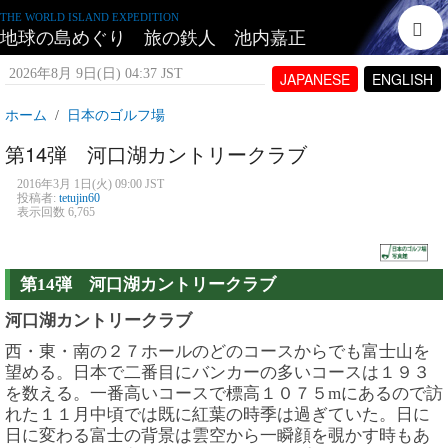
THE WORLD ISLAND EXPEDITION
地球の島めぐり 旅の鉄人 池内嘉正
2026年8月 9日(日) 04:37 JST
JAPANESE
ENGLISH
ホーム
日本のゴルフ場
第14弾 河口湖カントリークラブ
2016年3月 1日(火) 09:00 JST
投稿者:
tetujin60
表示回数 6,765
第14弾 河口湖カントリークラブ
河口湖カントリークラブ
西・東・南の２７ホールのどのコースからでも富士山を
望める。日本で二番目にバンカーの多いコースは１９３
を数える。一番高いコースで標高１０７５mにあるので訪
れた１１月中頃では既に紅葉の時季は過ぎていた。日に
日に変わる富士の背景は雲空から一瞬顔を覗かす時もあ