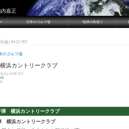
池内嘉正
メ
日本のゴルフ場
地球の島巡り
(金) 04:22 JST
本のゴルフ場
 横浜カントリークラブ
(火) 10:00 JST
n60
80
7弾 横浜カントリークラブ
7弾 横浜カントリークラブ