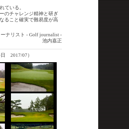
まれている。
ーのチャレンジ精神と研ぎ
なること確実で難易度が高
スト - Golf journalist -
池内嘉正
2017/07）