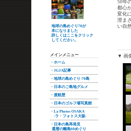
50
都心
変化
澄ま
い自
地球の島めぐり70が
本になりました
詳しくはここをクリック
してください。
メインメニュー
▼ 画
・ホーム
・JGJA記事
・地球の島めぐり-70島
・日本のご島地グルメ
・渡航歴
・日本のゴルフ場写真館
・La Photos OSAKA
-ラ・フォトス大阪-
・日本の島再発見
還暦の離島60めぐり