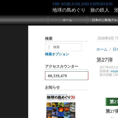
THE WORLD ISLAND EXPEDITION
地球の島めぐり 旅の鉄人 
ホーム
日本のご島地グル
検索
2026年8月 7日
ホーム
日
検索オプション
第27弾
アクセスカウンター
2017年9月12日
投稿者:
tetuji
表示回数 5,6
80,339,479
お知らせ
第2
第2