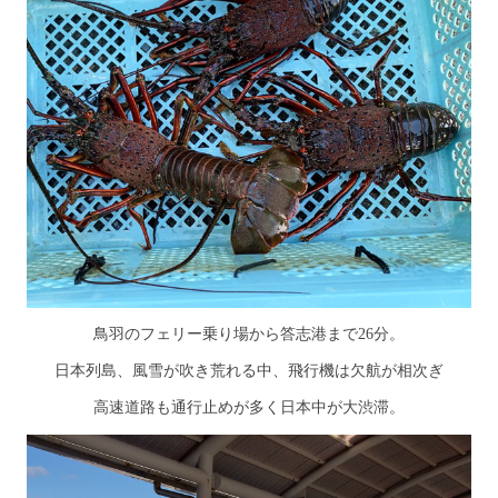
鳥羽のフェリー乗り場から答志港まで26分。
日本列島、風雪が吹き荒れる中、飛行機は欠航が相次ぎ
高速道路も通行止めが多く日本中が大渋滞。