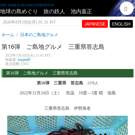
THE WORLD ISLAND EXPEDITION
地球の島めぐり 旅の鉄人 池内嘉正
2026年8月10日(月) 01:31 JST
JAPANESE
ENGLISH
ホーム
日本のご島地グルメ
第16弾 ご島地グルメ 三重県答志島
2023年1月10日(火) 11:42 JST
投稿者:
tetujin60
表示回数 2,933
第16弾 ご島地グルメ 三重県答志島
第16弾 三重県 答志島
2379
人
2022
年12月24日（土） 気温 10度―3度 晴 強風
三重県答志島 伊勢海老