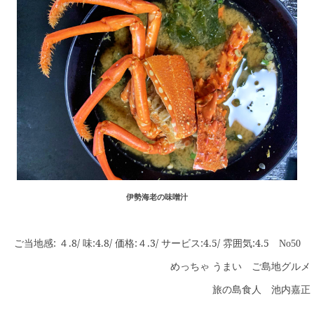
伊勢海老の味噌汁
ご当地感: ４.8/ 味:4.8/ 価格:４.3/ サービス:4.5/ 雰囲気:4.5
No50
めっちゃ うまい ご島地グルメ
旅の島食人 池内嘉正