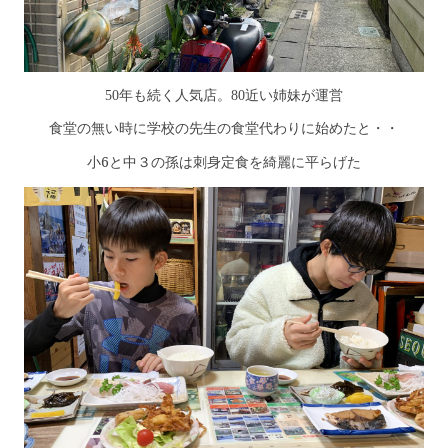
50年も続く人気店。80近い姉妹が運営
食堂の無い時に学校の先生の食堂代わりに始めたと・・
小6と中３の孫は刺身定食を綺麗に平らげた