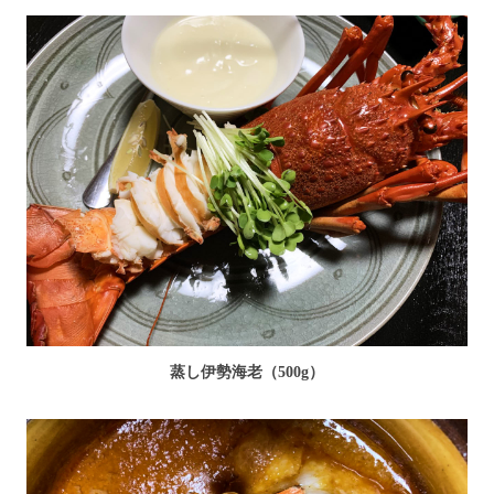
蒸し伊勢海老（500g）