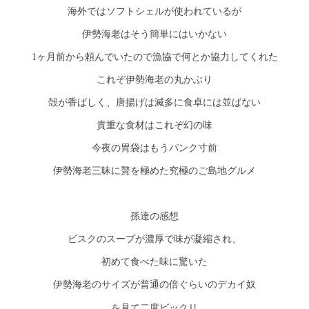
海外ではソフトシェルが使われているが
伊勢海老はそう簡単にはいかない
1ヶ月前から頼んでいたので漁協で何とか協力してくれた
これぞ伊勢海老の丸かぶり
殻が香ばしく、唐揚げは滅多に食卓には並ばない
貴重な食材はこれぞ幻の味
今夜の胃袋はもうパンク寸前
伊勢海老三昧に贅を極めた究極のご島地グルメ
孫達の感想
ビスクのスープが濃厚で味が凝縮され、
初めて食べた味に驚いた
伊勢海老のサイズが普通の倍ぐらいのデカイ奴
を見て二度ビックリ