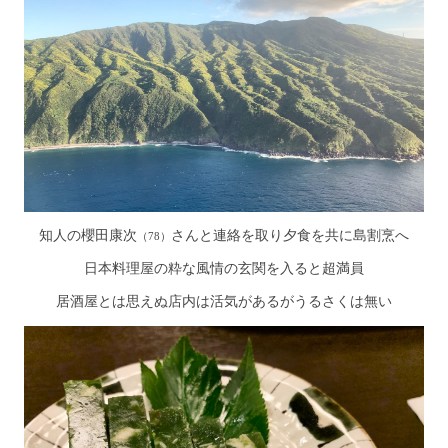
知人の櫻田康次
さんと連絡を取り夕食を共に島割烹へ
（78）
日本料理屋の粋な風情の玄関を入ると超満員
居酒屋とは思えぬ店内は活気があるがうるさくは無い