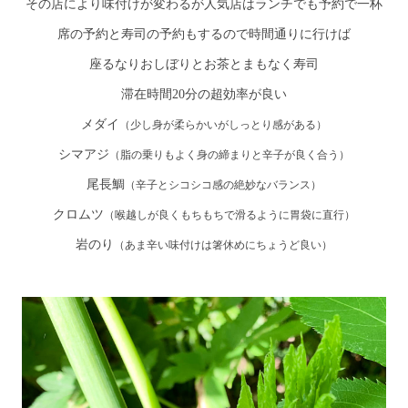
その店により味付けが変わるが人気店はランチでも予約で一杯
席の予約と寿司の予約もするので時間通りに行けば
座るなりおしぼりとお茶とまもなく寿司
滞在時間20分の超効率が良い
メダイ
（少し身が柔らかいがしっとり感がある）
シマアジ
（脂の乗りもよく身の締まりと辛子が良く合う）
尾長鯛
（辛子とシコシコ感の絶妙なバランス）
クロムツ
（喉越しが良くもちもちで滑るように胃袋に直行）
岩のり
（あま辛い味付けは箸休めにちょうど良い）