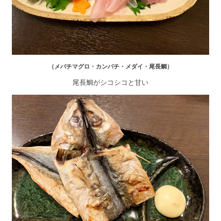
（メバチマグロ・カンパチ・メダイ・尾長鯛）
尾長鯛がシコシコと甘い