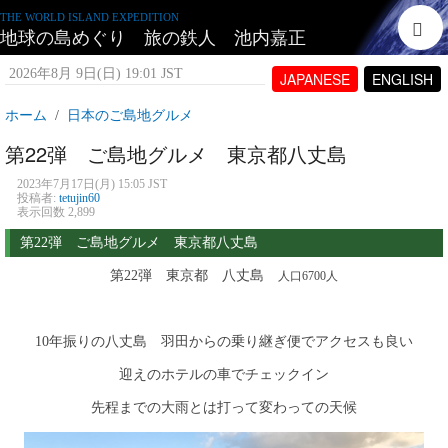
THE WORLD ISLAND EXPEDITION
地球の島めぐり 旅の鉄人 池内嘉正
2026年8月 9日(日) 19:01 JST
JAPANESE
ENGLISH
ホーム
日本のご島地グルメ
第22弾 ご島地グルメ 東京都八丈島
2023年7月17日(月) 15:05 JST
投稿者:
tetujin60
表示回数 2,899
第22弾 ご島地グルメ 東京都八丈島
第22弾 東京都 八丈島
人口6700人
10年振りの八丈島 羽田からの乗り継ぎ便でアクセスも良い
迎えのホテルの車でチェックイン
先程までの大雨とは打って変わっての天候