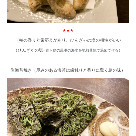
★★★
（軸の香りと歯応えがあり、ひんぎゃの塩の相性がいい
（ひんぎゃの塩−
）
青ヶ島の
黒潮の海水を地熱蒸気で温めて作る
岩海苔焼き（厚みのある海苔は歯触りと香りに驚く島の味）