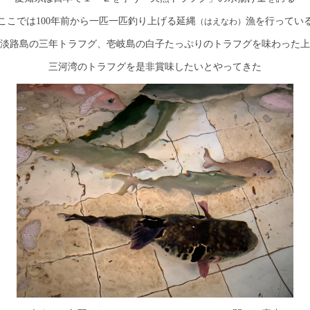
ここでは100年前から一匹一匹釣り上げる延縄
漁を行ってい
（はえなわ）
淡路島の三年トラフグ、壱岐島の白子たっぷりのトラフグを味わった上
三河湾のトラフグを是非賞味したいとやってきた