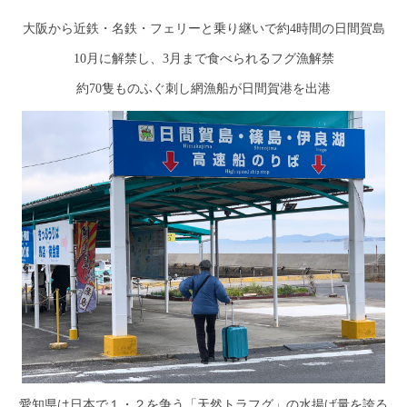
大阪から近鉄・名鉄・フェリーと乗り継いで約4時間の日間賀島
10月に解禁し、3月まで食べられるフグ漁解禁
約70隻ものふぐ刺し網漁船が日間賀港を出港
愛知県は日本で１・２を争う「天然トラフグ」の水揚げ量を誇る