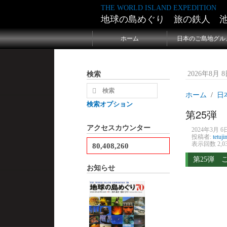
THE WORLD ISLAND EXPEDITION
地球の島めぐり 旅の鉄人 
ホーム
日本のご島地グル
検索
2026年8月 8日
ホーム
日
検索オプション
第25弾
アクセスカウンター
2024年3月 6日
投稿者:
tetuji
表示回数 2,0
80,408,260
第25弾 
お知らせ