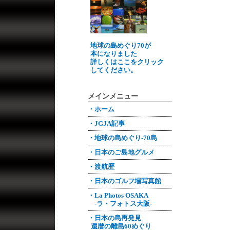
地球の島めぐり70が
本になりました
詳しくはここをクリック
してください。
メインメニュー
・ホーム
・JGJA記事
・地球の島めぐり-70島
・日本のご島地グルメ
・渡航歴
・日本のゴルフ場写真館
・La Photos OSAKA
-ラ・フォトス大阪-
・日本の島再発見
還暦の離島60めぐり