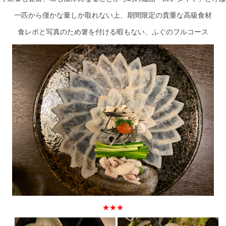
一匹から僅かな量しか取れない上、期間限定の貴重な高級食材
食レポと写真のため箸を付ける暇もない、ふぐのフルコース
★★★