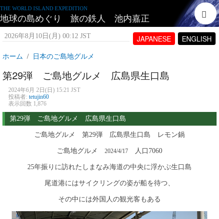
THE WORLD ISLAND EXPEDITION
地球の島めぐり 旅の鉄人 池内嘉正
2026年8月10日(月) 00:12 JST
JAPANESE
ENGLISH
ホーム
日本のご島地グルメ
第29弾 ご島地グルメ 広島県生口島
2024年6月 2日(日) 15:21 JST
投稿者:
tetujin60
表示回数 1,876
第29弾 ご島地グルメ 広島県生口島
ご島地グルメ 第29弾 広島県生口島 レモン鍋
ご島地グルメ
人口7060
2024/4/17
25年振りに訪れたしまなみ海道の中央に浮かぶ生口島
尾道港にはサイクリングの姿が船を待つ、
その中には外国人の観光客もある