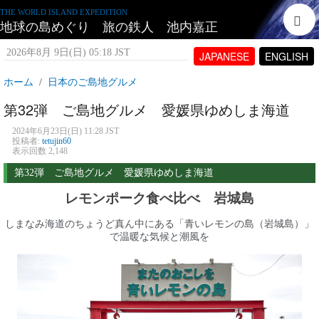
THE WORLD ISLAND EXPEDITION
地球の島めぐり 旅の鉄人 池内嘉正
2026年8月 9日(日) 05:18 JST
JAPANESE
ENGLISH
ホーム
日本のご島地グルメ
第32弾 ご島地グルメ 愛媛県ゆめしま海道
2024年6月23日(日) 11:28 JST
投稿者:
tetujin60
表示回数 2,148
第32弾 ご島地グルメ 愛媛県ゆめしま海道
レモンポーク食べ比べ 岩城島
しまなみ海道のちょうど真ん中にある「青いレモンの島（岩城島）」
で温暖な気候と潮風を