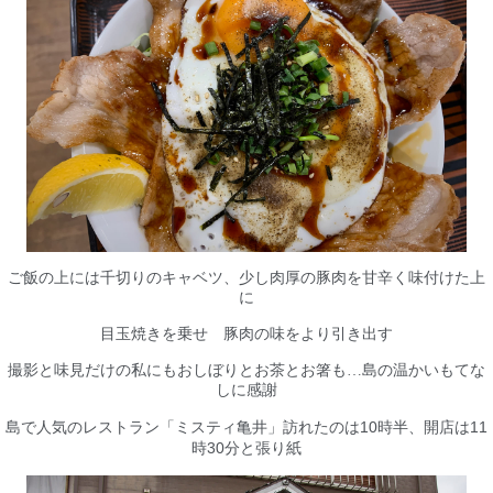
ご飯の上には千切りのキャベツ、少し肉厚の豚肉を甘辛く味付けた上
に
目玉焼きを乗せ 豚肉の味をより引き出す
撮影と味見だけの私にもおしぼりとお茶とお箸も…島の温かいもてな
しに感謝
10
11
島で人気のレストラン「ミスティ亀井」訪れたのは
時半、開店は
30
時
分と張り紙