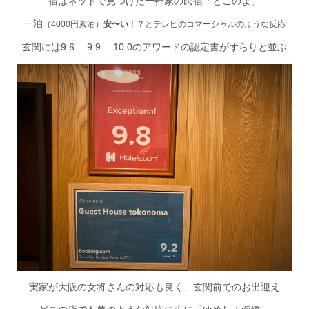
宿はネットで見つけた一軒家の民宿「とこのま」
一泊
（
4000
円素泊）
安〜い
！？とテレビのコマーシャルのような反応
9.6
9.9
10.0
玄関には
のアワードの認定書がずらりと並ぶ
実家が大阪の女将さんの対応も良く、玄関前でのお出迎え