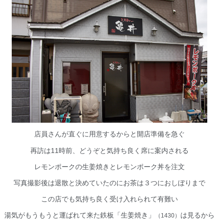
店員さんが直ぐに用意するからと開店準備を急ぐ
11
再訪は
時前、どうぞと気持ち良く席に案内される
レモンポークの生姜焼きとレモンポーク丼を注文
写真撮影後は退散と決めていたのにお茶は３つにおしぼりまで
この店でも気持ち良く受け入れられて有難い
湯気がもうもうと運ばれて来た鉄板「生姜焼き」
は見るから
（
1430
）