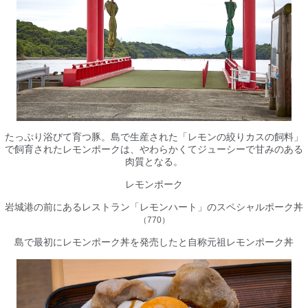
たっぷり浴びて育つ豚。島で生産された「レモンの絞りカスの飼料」
で飼育されたレモンポークは、やわらかくてジューシーで甘みのある
肉質となる。
レモンポーク
岩城港の前にあるレストラン「レモンハート」のスペシャルポーク丼
（
770
）
島で
最初にレモンポーク丼を発売したと自称元祖レモンポーク丼