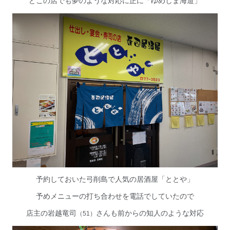
どこの店でも夢のような対応に正に「ゆめしま海道」
予約しておいた弓削島で人気の居酒屋「ととや」
予めメニューの打ち合わせを電話でしていたので
店主の岩越竜司
さんも前からの知人のような対応
（
51
）