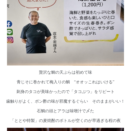
贅沢な鯛の天ぷらは初めて味
青じそに巻かれて梅入りの鯛 “オオッこれはいける”
刺身のタコが美味かったので「タコぶつ」をリピート
歯触りがよく、ポン酢の味が邪魔するぐらい そのままがいい！
石鯛の頭とアラは味噌汁で〆た
「ととや特製」の麦焼酎のボトルが空くのが早過ぎる程の夜