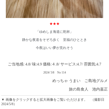
★★★
「ゆめしま海道に乾杯」
静かな夜道をそぞろ歩く 至福のひととき
今夜はいい夢が見れそう
ご当地感: 4.8/ 味:4.9 価格:４.8/ サービス:4.7/ 雰囲気:4.7
2024/ 5/8
No 114
めっちゃ うまい ご島地グルメ
旅の島食人 池内嘉正
▼ 画像をクリックすると拡大画像をご覧いただけます。 （撮影日
2024/5/8）