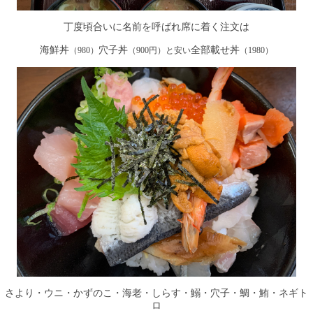
丁度頃合いに名前を呼ばれ席に着く注文は
海鮮丼
穴子丼
全部載せ丼
（980）
（900円）と安い
（1980）
さより・ウニ・かずのこ・海老・しらす・鰯・穴子・鯛・鮪・ネギト
ロ