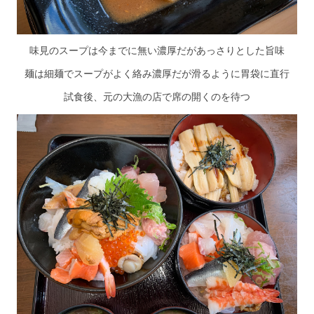
味見のスープは今までに無い濃厚だがあっさりとした旨味
麺は細麺でスープがよく絡み濃厚だが滑るように胃袋に直行
試食後、元の大漁の店で席の開くのを待つ