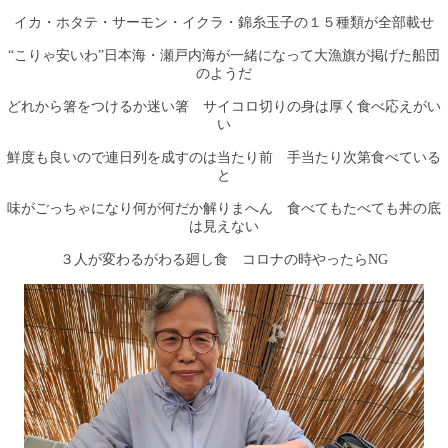
イカ・ホタテ・サーモン・イクラ・錦糸玉子の１５種類が全部載せ
“こりゃ安いわ”日本海・瀬戸内海が一緒になって大漁旗が掲げた船団
のようだ
どれから箸をつけるか迷い箸 サイコロ切りの身は厚く食べ応えがい
い
鮮度も良いので連日列を成すのは当たり前 手当たり次第食べている
と
味がごっちゃになり何が何だか解りまへん 食べてもたべても丼の底
は見えない
３人が変わるがわる廻し食 コロナの時やったらNG