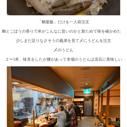
「鯛釜飯」だけを一人前注文
鯛とごぼうの香りで米がこんなに旨いのかと新ためて味を確かめた
少しまだ足りなさそうの義弟を見て〆にうどんを注文
〆のうどん
２〜3本、味見をしたが腰があって本場のうどんは流石に美味しい