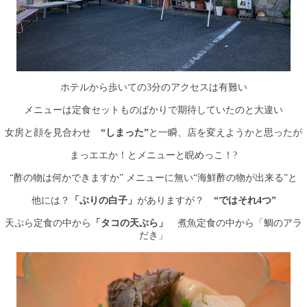
ホテルから歩いての3分のアクセスは有難い
メニューは定食セットものばかりで期待していたのと大違い
女房と顔を見合わせ
“しまった”
と一瞬、店を変えようかと思ったが
まっエエか！とメニューと睨めっこ！?
“酢の物は何かできますか” メニューに無い“海鮮酢の物が出来る”と
他には？
「ぶりの白子」
がありますが？
“ではそれ4つ”
天ぷら定食の中から
「タコの天ぷら」
煮魚定食の中から「鯛のアラ
だき」