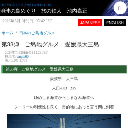
THE WORLD ISLAND EXPEDITION
地球の島めぐり 旅の鉄人 池内嘉正
2026年8月 9日(日) 05:42 JST
JAPANESE
ENGLISH
ホーム
日本のご島地グルメ
第33弾 ご島地グルメ 愛媛県大三島
2024年7月26日(金) 11:28 JST
投稿者:
tetujin60
表示回数 1,773
第33弾 ご島地グルメ 愛媛県大三島
愛媛県 大三島
人口
4883
23/9
ゆめしま海道からしまなみ海道へ
フエリーの利便性も良く、目的地にあっと言う間に到着