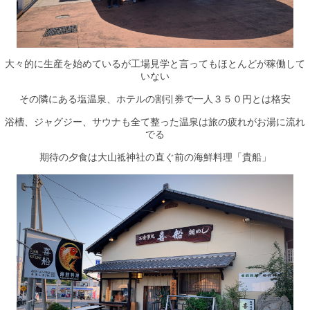
大々的に生産を始めているが工場見学と言ってもほとんどが稼働して
いない
その隣にある塩温泉、ホテルの割引券で一人３５０円とは格安
浴槽、ジャグジー、サウナも全て整った温泉は旅の疲れがお湯に流れ
でる
期待の夕食は大山
祗
神社の直ぐ前の海鮮料理「貴船」