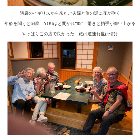
隣席のイギリスから来たご夫婦と旅の話に花が咲く
年齢を聞くと64歳 YOUはと聞かれ“85” 驚きと拍手が舞い上がる
やっぱりこの店で良かった 旅は道連れ世は情け