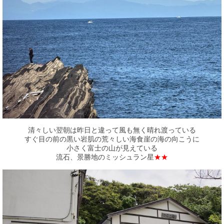
清々しい翌朝は昨日と違って風も無く晴れ渡っている
すぐ目の前の黒い岩肌の荒々しい海食崖の海の向こうに
小さく富士の山が見えている
流石、景勝地のミッシュラン星
★★