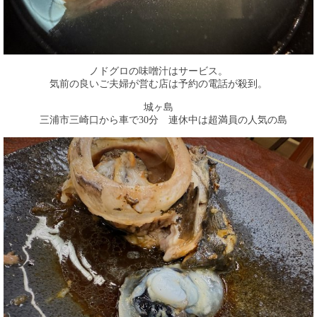
ノドグロの味噌汁はサービス。
気前の良いご夫婦が営む店は予約の電話が殺到。
城ヶ島
三浦市三崎口から車で30分 連休中は超満員の人気の島