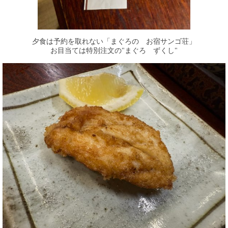
夕食は予約を取れない「まぐろの お宿サンゴ荘」
お目当ては特別注文の"まぐろ ずくし"