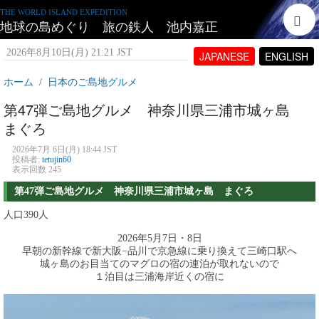
THE WORLD ISLAND EXPEDITION
地球の島めぐり 旅の鉄人 池内嘉正
2026年8月10日(月) 21:21 JST
JAPANESE
ENGLISH
ホーム
日本のご島地グルメ
第47弾ご島地グルメ 神奈川県三浦市城ヶ島
まぐろ
2026年7月 6日(月) 18:44 JST
投稿者:
tetujin60
表示回数 245
第47弾ご島地グルメ 神奈川県三浦市城ヶ島 まぐろ
人口390人
2026年5月7日・8日
早朝の新幹線で新大阪−品川で京急線に乗り換えて三崎口駅へ
城ヶ島のお目当てのマグロの宿の連泊が取れないので
１泊目は三浦海岸近くの宿に