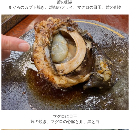
茜の刺身
まぐろのカブト焼き、頬肉のフライ、マグロの目玉、茜の刺身
マグロに目玉
茜の焼き、マグロの心臓と弁、黒と白