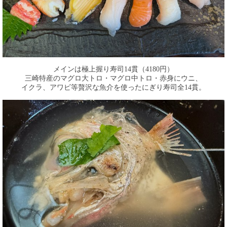
メインは極上握り寿司14貫（4180円）
三崎特産のマグロ大トロ・マグロ中トロ・赤身にウニ、
イクラ、アワビ等贅沢な魚介を使ったにぎり寿司全14貫。