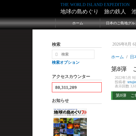
THE WORLD ISLAND EXPEDITION
地球の島めぐり 旅の鉄人 
ホーム
日本のご島地グル
検索
2026年8月 6日
ホーム
日
検索オプション
第8弾 
アクセスカウンター
2022年5月 9日
投稿者:
tetuji
表示回数 3,6
80,311,209
第8弾 ご
お知らせ