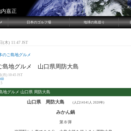
池内嘉正
メ
日本のゴルフ場
地球の島巡り
(木) 11:47 JST
本のご島地グルメ
ご島地グルメ 山口県周防大島
(月) 10:45 JST
n60
15
島地グルメ 山口県 周防大島
山口県 周防大島
(
人口14141人 2020年)
みかん鍋
第８弾