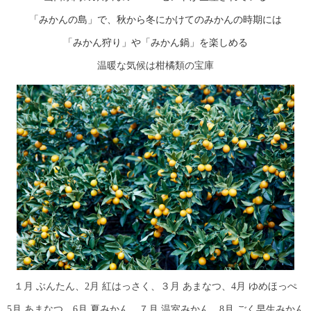
「みかんの島」で、秋から冬にかけてのみかんの時期には
「みかん狩り」や「みかん鍋」を楽しめる
温暖な気候は柑橘類の宝庫
１月 ぶんたん、2月 紅はっさく、３月 あまなつ、4月 ゆめほっぺ
5月 あまなつ、6月 夏みかん、７月 温室みかん、8月 ごく早生みかん