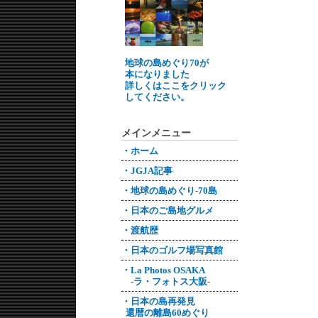
地球の島めぐり70が
本になりました
詳しくはここをクリック
してください。
メインメニュー
・ホーム
・JGJA記事
・地球の島めぐり-70島
・日本のご島地グルメ
・渡航歴
・日本のゴルフ場写真館
・La Photos OSAKA
-ラ・フォトス大阪-
・日本の島再発見
還暦の離島60めぐり