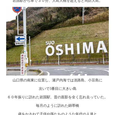
岩国駅から車で３０分、大島大橋を超えると周防大島。
山口県の南東に位置し、瀬戸内海では淡路島、小豆島に
次いで3番目に大きい島
６０年振りに訪れた岩国駅、昔の面影を全く忘れ去っていた。
毎月のように訪れた錦帯橋
歳をかさねて子供や孫たちのような年代の人達と