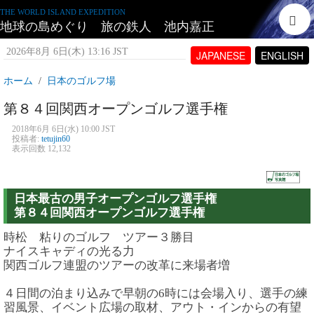
THE WORLD ISLAND EXPEDITION
地球の島めぐり 旅の鉄人 池内嘉正
2026年8月 6日(木) 13:16 JST
JAPANESE
ENGLISH
ホーム
日本のゴルフ場
第８４回関西オープンゴルフ選手権
2018年6月 6日(水) 10:00 JST
投稿者:
tetujin60
表示回数 12,132
日本最古の男子オープンゴルフ選手権
第８４回関西オープンゴルフ選手権
時松 粘りのゴルフ ツアー３勝目
ナイスキャディの光る力
関西ゴルフ連盟のツアーの改革に来場者増
４日間の泊まり込みで早朝の6時には会場入り、選手の練
習風景、イベント広場の取材、アウト・インからの有望