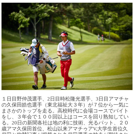
１日目野仲茂選手、2日目時松隆光選手、3日目アマチャ
の久保田皓也選手（東北福祉大３年）が７位から一気に
まさかのトップを走る。高校時代に会場コースでバイト
をし、３年会で１００回以上はコースを回り熟知してい
る。20日の新聞各社は地の利に技術、光るパット、２０
歳アマ久保田首位、松山以来アマチゥアV,大学生首位久