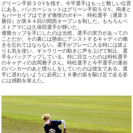
グリーン手前３０Yを残す。今平選手はもっと難しい位置
にある。バンカーショットはグリーン手前５０Y。両者と
もパーセイブはできず痛恨のボギー、時松選手（通算３
勝目）が第８４回の関西オープンを制した。もちろんベ
ストアマには久保田選手が輝いた。
優勝カップを手にしたのは当然、選手の実力があっての
ことだが、その裏には懸命にアシストするキャディの働
きを忘れてはならない。選手がプレーに入る時には誰よ
りも気を使い、ギャラリーの動きに声を上げて制止、選
手をバックアップしている。特に目立ったのは時松選手
のキャディの吉岡雅子さん。時松選手と今平選手の運命
のバンカーのあと慣らしをしていたのは彼女である。選
手に遅れないように必死に１８番の坂を駆け足で走る姿
には感動を覚えた。