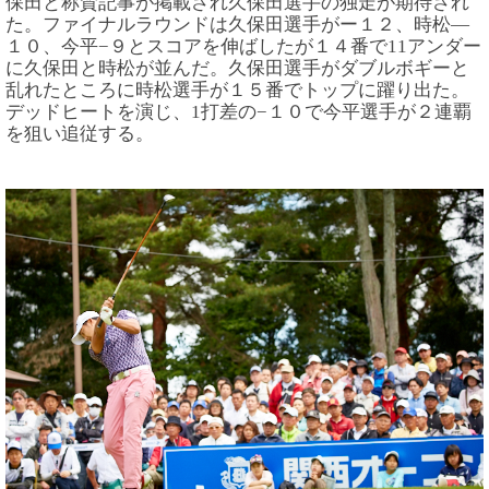
保田と称賛記事が掲載され久保田選手の独走が期待され
た。ファイナルラウンドは久保田選手がー１２、時松—
１０、今平−９とスコアを伸ばしたが１４番で11アンダー
に久保田と時松が並んだ。久保田選手がダブルボギーと
乱れたところに時松選手が１５番でトップに躍り出た。
デッドヒートを演じ、1打差の−１０で今平選手が２連覇
を狙い追従する。