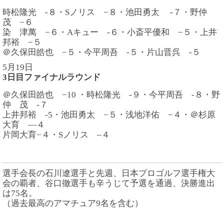
時松隆光 -８・Sノリス −８・池田勇太 -７・野仲
茂 −６
染 津萬 −６・Aキュー -６・小斎平優和 −５・上井
邦裕 −５
＠久保田皓也 −５・今平周吾 -５・片山晋呉 -５
5月19日
3日目ファイナルラウンド
＠久保田皓也 −10 ・時松隆光 -９・今平周吾 -８・野
仲 茂 -７
上井邦裕 -5・池田勇太 −５・浅地洋佑 −４・＠杉原
大育 —４
片岡大育−４・Sノリス –４
選手会長の石川遼選手と先週、日本プロゴルフ選手権大
会の覇者、谷口徹選手も辛うじて予選を通過、決勝進出
は75名。
（過去最高のアマチュア9名を含む）