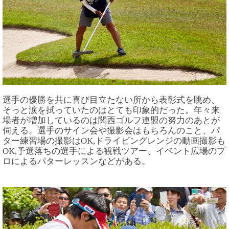
選手の優勝を共に喜び目立たない所から表彰式を眺め、
そっと涙を拭っていたのはとても印象的だった。年々来
場者が増加しているのは関西ゴルフ連盟の努力のあとが
伺える。選手のサイン会や撮影会はもちろんのこと、パ
ター練習場の撮影はOK,ドライビングレンジの動画撮影も
OK,予選落ちの選手による観戦ツアー、イベント広場のプ
ロによるパターレッスンなどがある。