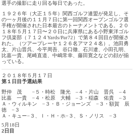
選手の撮影に走り回る毎日であった。
１９２６年（大正１５年）関西ゴルフ連盟が発足し、そ
の一ヶ月後の１１月７日に第一回関西オープンゴルフ選
手権が開催された日本最古のトーナメントである。２０
１８年５月１７日〜２０日に兵庫県にある小野東洋ゴル
フ倶楽部（７１２４Yards/Par72）で第８４回目が開催さ
れた。（ツアープレーヤ１２６名アマ２４名）。池田勇
太、片山晋呉、今平周吾、谷口徹、石川遼、小田孔明、
比嘉一貴、尾崎直道、中嶋常幸、藤田寛之などの顔が揃
っている。
２０１８年５月１７日
第１日目予選結果
野仲 茂 −５・時松 隆光 –４・片山 晋呉 –４
比嘉 一貴 −４・松原 大輔 –３・稲森 佑貴 –３
Ａ・ウィルキン −３・Ｂ・ジョーンズ −３・額賀 辰
徳 −３
Ａ・キュー−３、Ｉ・Ｈ・ホ−３、Ｓ・ノリス −３
5月18日
2日目