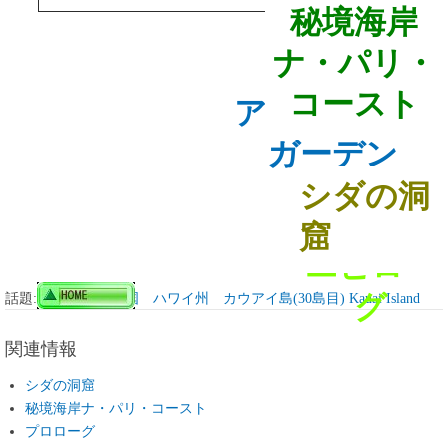
秘境海岸
ナ・パリ・
コースト
アラートン・
ガーデン
シダの洞
窟
エピロー
グ
話題:
アメリカ合衆国 ハワイ州 カウアイ島(30島目) Kauai Island
関連情報
シダの洞窟
秘境海岸ナ・パリ・コースト
プロローグ