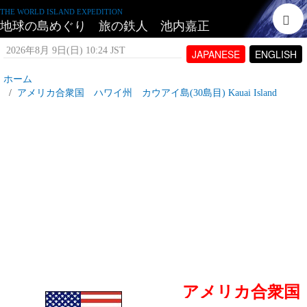
THE WORLD ISLAND EXPEDITION
地球の島めぐり 旅の鉄人 池内嘉正
2026年8月 9日(日) 10:24 JST
JAPANESE
ENGLISH
ホーム
アメリカ合衆国 ハワイ州 カウアイ島(30島目) Kauai Island
アメリカ合衆国 カウアイ島とは
2007年7月 4日(水) 16:35 JST
投稿者:
tetujin60
表示回数 12,686
アメリカ合衆国