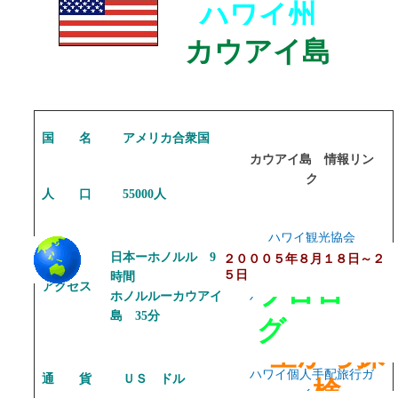
ハワイ州
カウアイ島
国 名
アメリカ合衆国
カウアイ島 情報リン
ク
人 口
55000人
ハワイ観光協会
日本ーホノルル 9
２０００５年８月１８日～２
５日
時間
プロロー
アクセス
ホノルルーカウアイ
ハワイおすすめ！ ホ
島 35分
テルランキング
グ
空から探
ハワイ個人手配旅行ガ
通 貨
ＵＳ ドル
検
イド