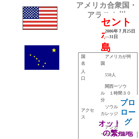
アメリカ合衆国・
アラスカ州
セント
2006年
７月
25
日
ポール
―
31
日
島
国
アメリカが州
名
国
人
550人
口
関西ーソウ
ル １時間３０
分
プロ
ソウルーアン
アクセ
ロー
カレッジ 7時間
ス
グ
30分
オットセイ
アンカレッジ
の繁殖地
ーセント・ポー