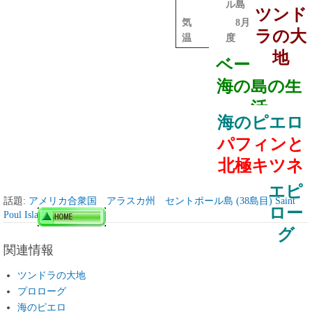
ル島 4時間
ツンド
気
8月 3度ー16
ラの大
温
度
地
ベーリング
海の島の生
活
海のピエロ
パフィンと
北極キツネ
エピ
話題:
アメリカ合衆国 アラスカ州 セントポール島 (38島目) Saint
ロー
Poul Island
グ
関連情報
ツンドラの大地
プロローグ
海のピエロ