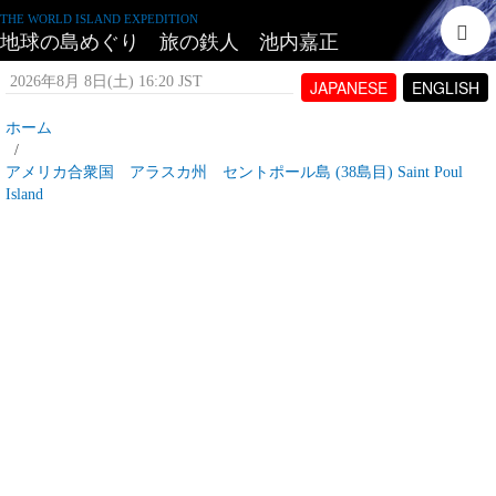
THE WORLD ISLAND EXPEDITION
地球の島めぐり 旅の鉄人 池内嘉正
2026年8月 8日(土) 16:20 JST
JAPANESE
ENGLISH
ホーム
アメリカ合衆国 アラスカ州 セントポール島 (38島目) Saint Poul
Island
アラスカ州 セントポール島とは
2007年5月19日(土) 10:05 JST
投稿者:
tetujin60
表示回数 15,536