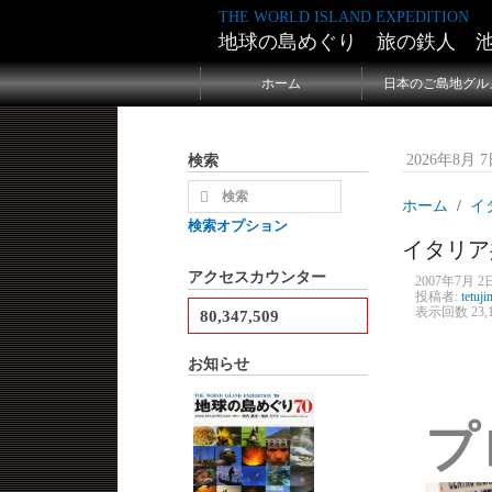
THE WORLD ISLAND EXPEDITION
地球の島めぐり 旅の鉄人 
ホーム
日本のご島地グル
検索
2026年8月 7日
ホーム
イタ
検索オプション
イタリア
アクセスカウンター
2007年7月 2日
投稿者:
tetuji
表示回数 23,1
80,347,509
お知らせ
プ