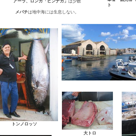
アーラ、ロンガ「ビンナガ」
は少数
ト
メバチ
は地中海には生息しない。
トンノロッソ
大トロ