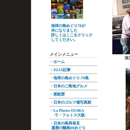
地球の島めぐり70が
本になりました
詳しくはここをクリック
してください。
メインメニュー
漁
・ホーム
・JGJA記事
・地球の島めぐり-70島
・日本のご島地グルメ
・渡航歴
・日本のゴルフ場写真館
・La Photos OSAKA
-ラ・フォトス大阪-
・日本の島再発見
還暦の離島60めぐり