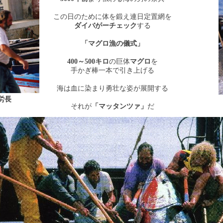
この日のために体を鍛え連日定置網を
ダイバがーチェック
する
「マグロ漁の儀式」
400
～
500
キロ
の巨体
マグロ
を
手かぎ棒一本で引き上げる
海は血に染まり勇壮な姿が展開する
労長
それが
「マッタンツァ」
だ