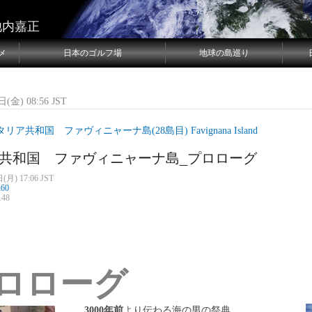
池内嘉正
メ
日本のゴルフ場
地球の島巡り
(金) 08:56 JST
リア共和国 ファヴィニャーナ島(28島目) Favignana Island
共和国 ファヴィニャーナ島_プロローグ
(月) 17:06 JST
n60
48
ロローグ
3000
年前
より伝わる海の男の祭典