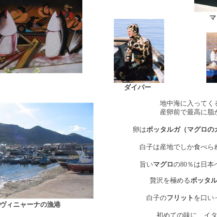
マ
ダイバー
地中海に入ってく
産卵前で最高に脂
卵は
ボッタルガ（マグロの
白子は産地でしか食べら
旨い
マグロ
の
80
％は日本
贅沢を極める
ボッタ
白子の
フリット
を口い
ヴィニャーナの漁港
初めての味に…イ