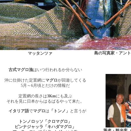
島の写真家・アント
マッタンツァ
古式マグロ漁
はいつ行われるか分らない
沖に仕掛けた定置網に
マグロ
が回遊してくる
5
月～
6
月頃とだけの情報だ
定置網の長さは
3Km
にも及ぶ
それを見に日本からはるばるやって来た。
イタリア語
で
マグロ
は
「トンノ」
と言うが
トンノロッソ「クロマグロ」
ピンナジャッラ「キハダマグロ」
筆者・観光客