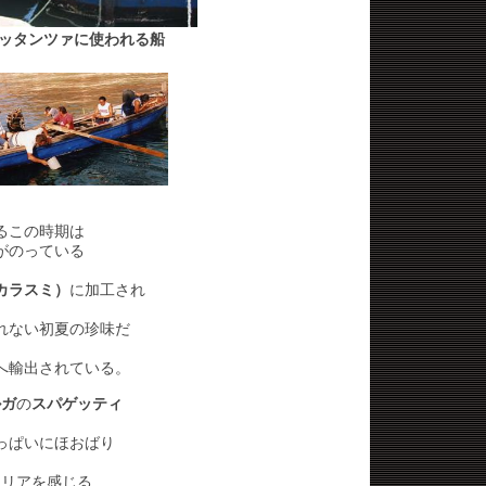
ッタンツァに使われる船
るこの時期は
がのっている
カラスミ）
に加工され
れない初夏の珍味だ
へ輸出されている。
ルガ
の
スパゲッティ
っぱいにほおばり
タリアを感じる