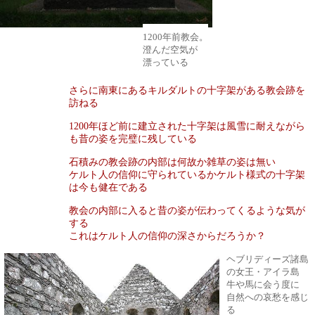
1200年前教会。
澄んだ空気が
漂っている
さらに南東にあるキルダルトの十字架がある教会跡を
訪ねる
1200
年ほど前に建立された十字架は風雪に耐えながら
も昔の姿を完璧に残している
石積みの教会跡の内部は何故か雑草の姿は無い
ケルト人の信仰に守られているかケルト様式の十字架
は今も健在である
教会の内部に入ると昔の姿が伝わってくるような気が
する
これはケルト人の信仰の深さからだろうか？
ヘブリディーズ諸島
の女王・アイラ島
牛や馬に会う度に
自然への哀愁を感じ
る