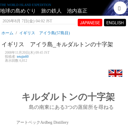
THE WORLD ISLAND EXPEDITION
地球の島めぐり 旅の鉄人 池内嘉正
2026年8月 7日(金) 04:02 JST
JAPANESE
ENGLISH
ホーム
イギリス アイラ島(57島目)
イギリス アイラ島_キルダルトンの十字架
2008年11月20日(木) 09:45 JST
投稿者:
tetujin60
表示回数 6,812
キルダルトンの十字架
島の南東にある
3
つの蒸留所を尋ねる
アートベック
Ardbeg Distillery