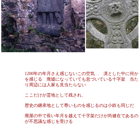
1200
年の年月さえ感じないこの空気… 凛とした中に何か
を感じる 廃墟になっていても息づいている十字架 当た
り周辺には人家も見当たらない
ここだけが霊地として残され、
歴史の継承地として尊いものを感じるのは小鉄も同じだ
廃屋の中で長い年月を越えて十字架だけが尚健在であるの
が不思議な感じを受ける