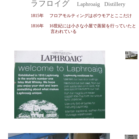
ラフロイグ
Laphroaig
Distillery
1815年
フロアモルティングはボウモアとここだけ
1816年
16
世紀には小さな小屋で蒸留を行っていたと
言われている