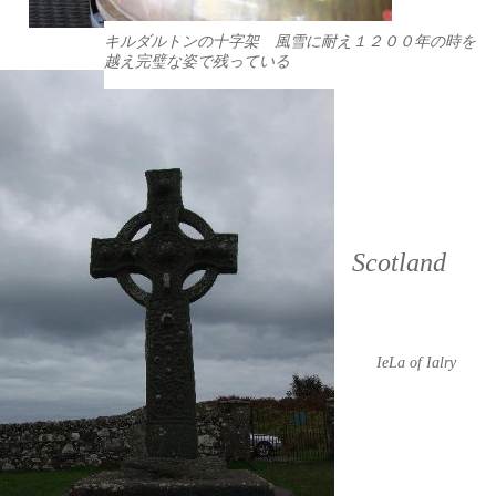
キルダルトンの十字架 風雪に耐え１２００年の時を
越え完璧な姿で残っている
Scotland
IeLa of Ialry