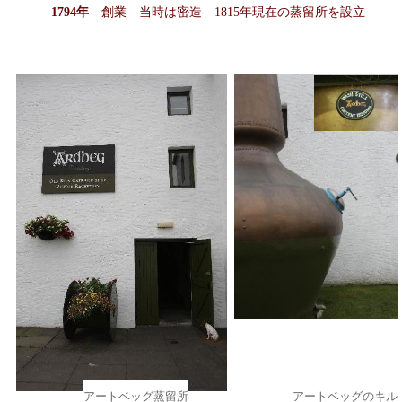
1794
年
創業 当時は密造
1815
年現在の蒸留所を設立
アートベッグ蒸留所
アートベッグのキル