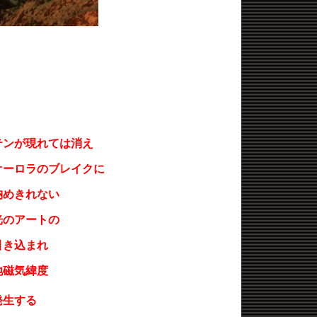
テンが現れては消え
オーロラのブレイクに
納めきれない
光のアートの
引き込まれ
地磁気緯度
発生する