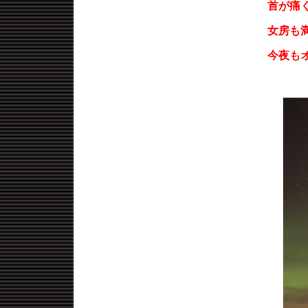
首が痛
女房も
今夜も