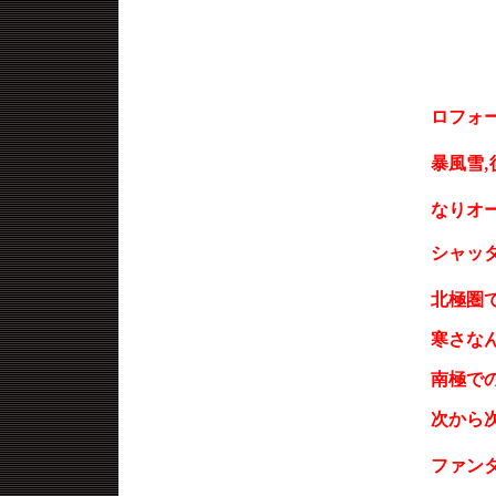
ロフォ
暴風雪,
なり
オ
シャッ
北極圏
寒さな
南極で
次から
ファン