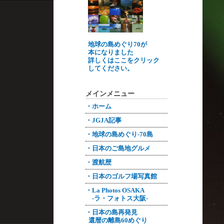
地球の島めぐり70が
本になりました
詳しくはここをクリック
してください。
メインメニュー
・ホーム
・JGJA記事
・地球の島めぐり-70島
・日本のご島地グルメ
・渡航歴
・日本のゴルフ場写真館
・La Photos OSAKA
-ラ・フォトス大阪-
・日本の島再発見
還暦の離島60めぐり