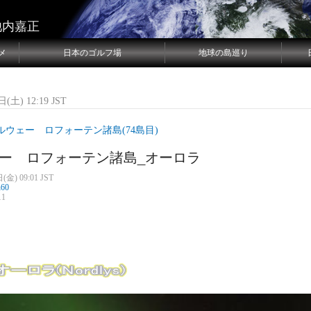
池内嘉正
メ
日本のゴルフ場
地球の島巡り
(土) 12:19 JST
ルウェー ロフォーテン諸島(74島目)
ー ロフォーテン諸島_オーロラ
(金) 09:01 JST
n60
11