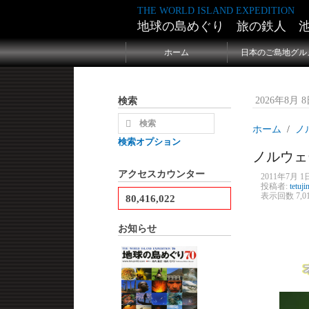
THE WORLD ISLAND EXPEDITION
地球の島めぐり 旅の鉄人 
ホーム
日本のご島地グル
検索
2026年8月 8日
ホーム
ノ
検索オプション
ノルウェ
アクセスカウンター
2011年7月 1日
投稿者:
tetuji
表示回数 7,0
80,416,022
お知らせ