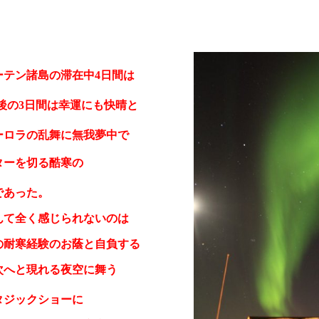
ーテン諸島の滞在中
日間は
4
後の
日間は幸運にも快晴と
3
ーロラの乱舞に無我夢中で
ターを切る酷寒の
であった。
んて全く感じられないのは
の耐寒経験のお蔭と自負する
次へと現れる夜空に舞う
タジックショーに