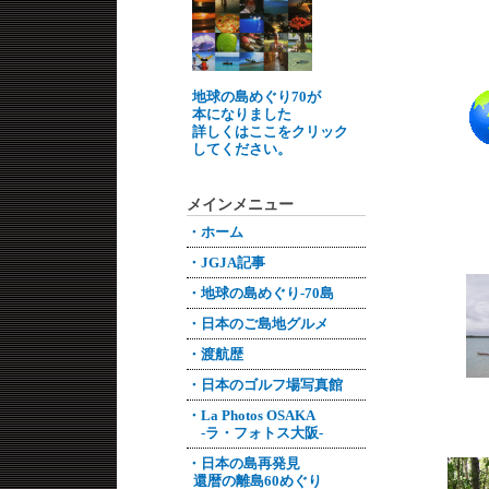
地球の島めぐり70が
本になりました
詳しくはここをクリック
してください。
メインメニュー
・ホーム
・JGJA記事
・地球の島めぐり-70島
・日本のご島地グルメ
・渡航歴
・日本のゴルフ場写真館
・La Photos OSAKA
-ラ・フォトス大阪-
・日本の島再発見
還暦の離島60めぐり