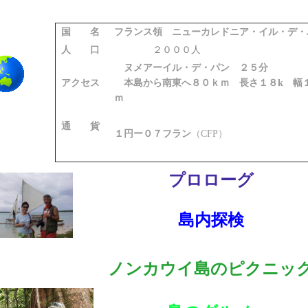
国 名
フランス領 ニューカレドニア・イル・デ・
人 口
２０００人
ヌメアーイル・デ・パン ２５分
アクセス
本島から南東へ８０ｋｍ 長さ１８k 幅
ｍ
通 貨
１円ー０７フラン
（CFP）
プロローグ
島内探検
ノンカウイ島のピクニッ