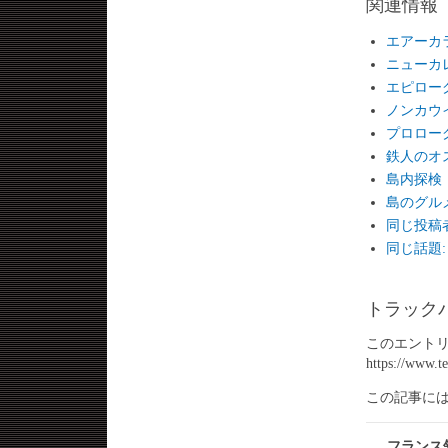
関連情報
エアーカ
ニューカ
エピロー
ノンカウ
プロロー
鉄人のオ
島内探検
島のグル
同じ投稿者か
同じ話題: 
トラック
このエントリ
https://www.t
この記事に
フランス