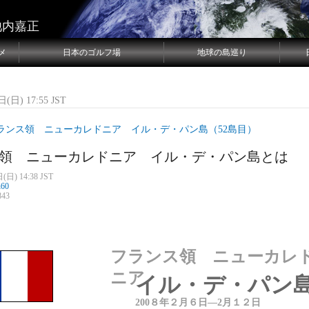
池内嘉正
メ
日本のゴルフ場
地球の島巡り
(日) 17:55 JST
ランス領 ニューカレドニア イル・デ・パン島（52島目）
領 ニューカレドニア イル・デ・パン島とは
(日) 14:38 JST
n60
43
フランス領 ニューカレ
ニア
イル・デ・パン
200８
年
２月
６
日―
2月１２日