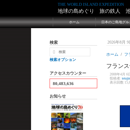
THE WORLD ISLAND EXPEDITION
地球の島めぐり 旅の鉄人 
ホーム
日本のご島地グル
検索
2026年8月 9日
ホーム
フ
検索オプション
フランス
アクセスカウンター
2008年4月 6日
投稿者:
tetuji
表示回数 15,8
80,483,636
お知らせ