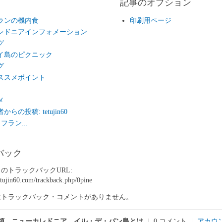
記事のオプション
ランの機内食
印刷用ページ
レドニアインフォメーション
グ
イ島のピクニック
グ
ススメポイント
メ
らの投稿: tetujin60
フラン...
バック
のトラックバックURL:
etujin60.com/trackback.php/0pine
はトラックバック・コメントがありません。
領 ニューカレドニア イル・デ・パン島とは
|
0 コメント
|
アカウ