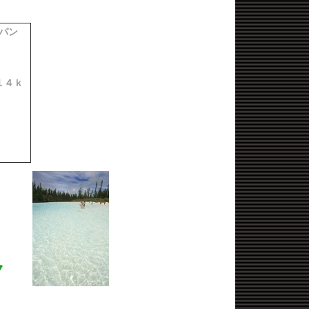
パン
１４ｋ
ク