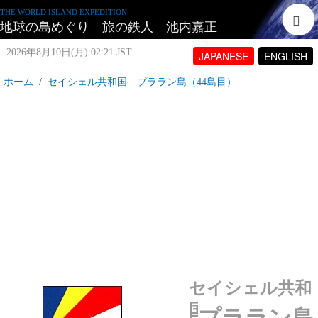
THE WORLD ISLAND EXPEDITION
地球の島めぐり 旅の鉄人 池内嘉正
2026年8月10日(月) 02:21 JST
JAPANESE
ENGLISH
ホーム
セイシェル共和国 プララン島（44島目）
セイシェル共和国 プララン島とは
2007年7月 6日(金) 12:54 JST
投稿者:
tetujin60
表示回数 13,503
セイシェル共和
国