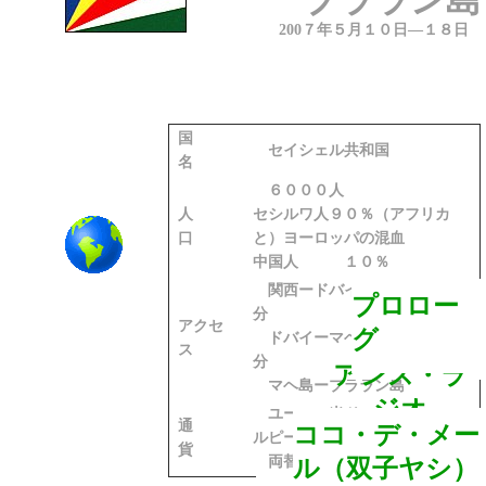
プララン島
200７
年
５月
１０
日―
１８
日
国
セイシェル共和国
名
６０００人
人
セシルワ人９０％（アフリカ
口
と）ヨーロッパの混血
中国人 １０％
関西ードバイ 11時間50
プロロー
分
アクセ
グ
ドバイーマヘ島 ４時間10
ス
分
アンス・ラ
マヘ島ープララン島
ジオ
ユーロ・米ドル・セイシェル
通
ココ・デ・メー
ルピー
貨
両替銀行米ドル１：
ル（双子ヤシ）