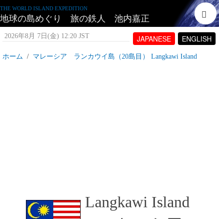
THE WORLD ISLAND EXPEDITION
地球の島めぐり 旅の鉄人 池内嘉正
2026年8月 7日(金) 12:20 JST
JAPANESE
ENGLISH
ホーム
マレーシア ランカウイ島（20島目） Langkawi Island
マレーシア ランカウイ島とは
2007年6月21日(木) 17:15 JST
投稿者:
tetujin60
表示回数 18,034
Langkawi Island