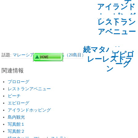
チ
アイランド
ホッピング
レストラン
アベニュー
続マタハリ・マ
エピロ
話題:
マレーシア ランカウイ島（20島目） Langkawi Island
レーレストラ
ーグ
ン
関連情報
プロローグ
レストランアベニュー
ビーチ
エピローグ
アイランドホッピング
島内観光
写真館１
写真館２