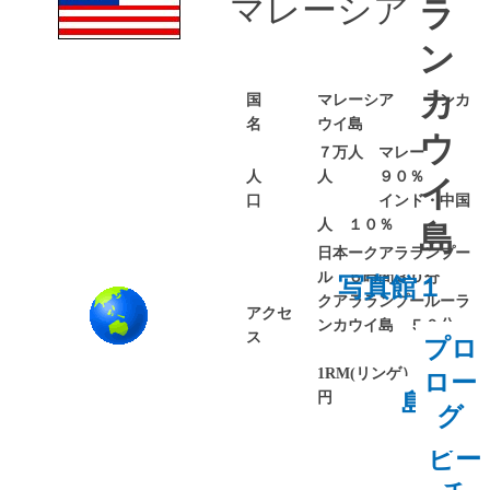
マレーシア
ラ
ン
カ
国
マレーシア ランカ
名
ウイ島
ウ
７万人 マレー
人
人 ９０％
イ
口
インド・中国
人 １０％
島
日本ークアラランプー
ル ６時間３０分
写真館１
クアラランプールーラ
アクセ
ンカウイ島 ５０分
ス
プロ
1RM(リンゲ）３・４
ロー
円
島内観
グ
光
ビー