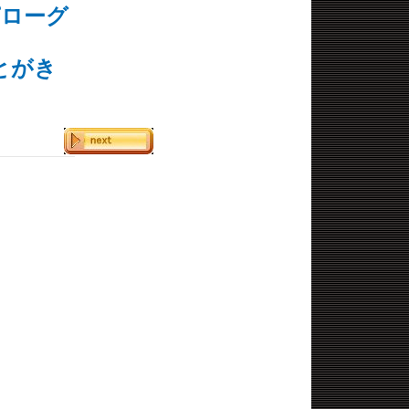
ピローグ
とがき