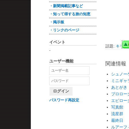
・新聞掲載記事など
・知って得する旅の知恵
・掲示板
・リンクのページ
イベント
話題:
キリバス共
-
ユーザー機能
関連情報
シュノー
ミニギャ
あとがき
ログイン
プロロー
パスワード再設定
エピロー
写真館
流星群
最終日
ルアーフ