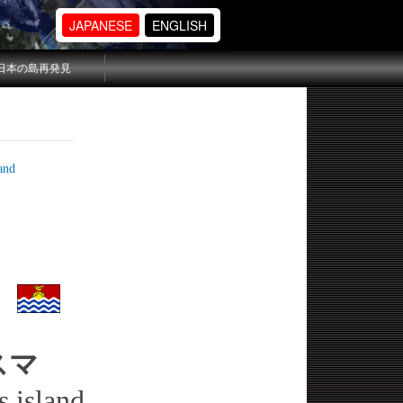
JAPANESE
ENGLISH
日本の島再発見
nd
スマ
s island