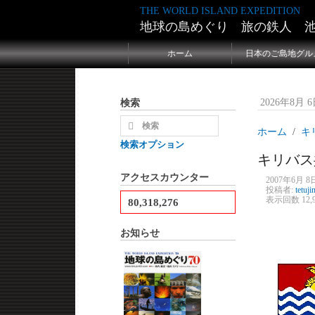
THE WORLD ISLAND EXPEDITION
地球の島めぐり 旅の鉄人 
ホーム
日本のご島地グル
検索
2026年8月 6日
ホーム
キリ
検索オプション
キリバス
アクセスカウンター
2007年6月 8日
投稿者:
tetuji
表示回数 12,9
80,318,276
お知らせ