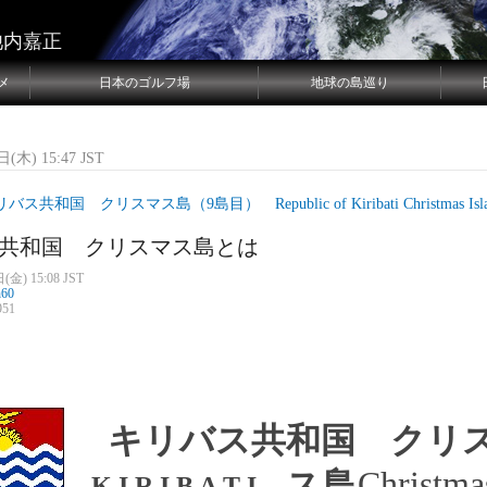
池内嘉正
メ
日本のゴルフ場
地球の島巡り
(木) 15:47 JST
バス共和国 クリスマス島（9島目） Republic of Kiribati Christmas Isla
共和国 クリスマス島とは
(金) 15:08 JST
n60
51
キリバス共和国 クリ
Christma
ス島
K I R I B A T I