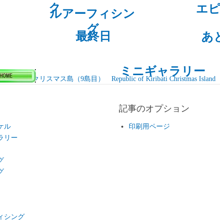
ク
エ
ルアーフィシン
グ
最終日
あ
ミニギャラリー
和国 クリスマス島（9島目） Republic of Kiribati Christmas Island
記事のオプション
ケル
印刷用ページ
ラリー
グ
グ
ィシング