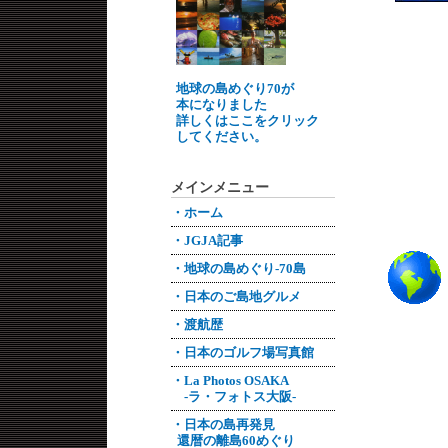
地球の島めぐり70が
本になりました
詳しくはここをクリック
してください。
メインメニュー
・ホーム
・JGJA記事
・地球の島めぐり-70島
・日本のご島地グルメ
・渡航歴
・日本のゴルフ場写真館
・La Photos OSAKA
-ラ・フォトス大阪-
・日本の島再発見
還暦の離島60めぐり